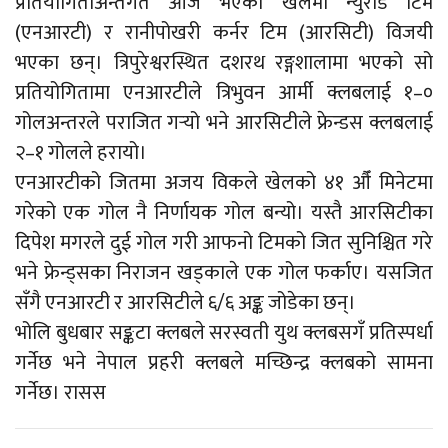
प्रतियोगिताअन्तर्गत आज भएको खेलमा न्युरोड टिम
(एनआरटी) र रानीपोखरी कर्नर टिम (आरसिटी) विजयी
भएका छन्। त्रिपुरेश्वरस्थित दशरथ रङ्गशालामा भएको सो
प्रतियोगितामा एनआरटीले त्रिभुवन आर्मी क्लबलाई १–०
गोलअन्तरले पराजित गर्‍यो भने आरसिटीले फ्रेन्डस क्लबलाई
२–१ गोलले हरायो।
एनआरटीको जितमा अजय विकले खेलको ४१ औँ मिनेटमा
गरेको एक गोल नै निर्णायक गोल बन्यो। यस्तै आरसिटीका
दिपेश मगरले दुई गोल गरी आफनो टिमको जित सुनिश्चित गरे
भने फ्रेन्ड्सका निराजन खड्काले एक गोल फर्काए। यसजित
सँगै एनआरटी र आरसिटीले ६/६ अङ्क जोडेका छन्।
भोलि बुधबार सङ्कटा क्लबले सरस्वती युथ क्लबसगँ प्रतिस्पर्धा
गर्नेछ भने नेपाल प्रहरी क्लबले मच्छिन्द्र क्लबको सामना
गर्नेछ। रासस