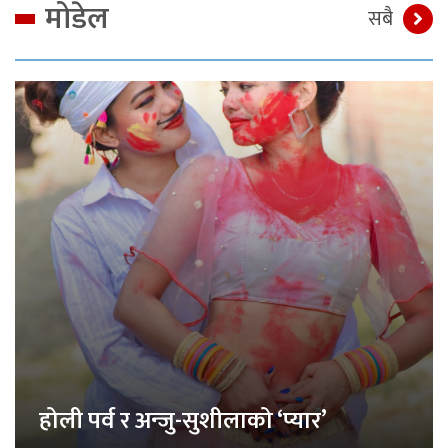
मोडेल
सबै
होली पर्व र अन्जु-सुशीलाको ‘प्यार’