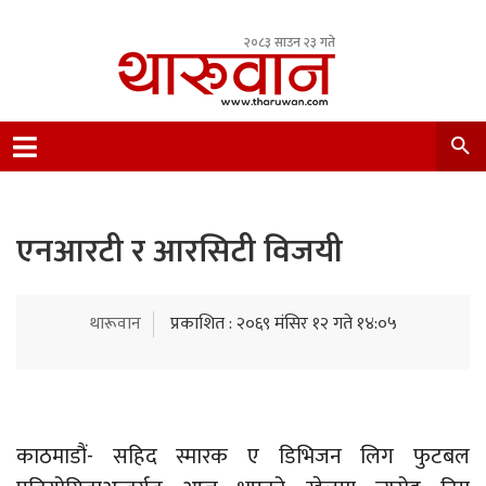
२०८३ साउन २३ गते
Leading Newsportal from Tharu Community
Nepal.
एनआरटी र आरसिटी विजयी
थारूवान
प्रकाशित : २०६९ मंसिर १२ गते १४:०५
काठमाडौं- सहिद स्मारक ए डिभिजन लिग फुटबल