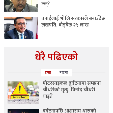
छन्?
तपाईंलाई भोलि सरकारले बनाउँदैछ
लखपति, बाँड्दैछ २५ लाख
धेरै पढिएको
हप्ता
महिना
मोटरसाइकल दुर्घटनामा सम्झना
चौधरीको मृत्यु, विनोद चौधरी
घाइते
दुर्घटनापछि आशाराम थारुको