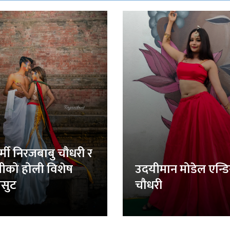
र्मी निरजबाबु चौधरी र
लीको होली विशेष
उदयीमान मोडेल एन्ड
सुट
चौधरी