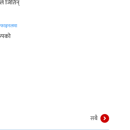
ले जितिन्
वकपको
सबै