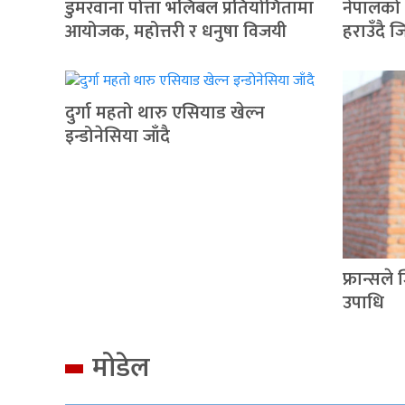
डुमरवाना पोत्ता भलिबल प्रतियोगितामा
नेपालको
आयोजक, महोत्तरी र धनुषा विजयी
हराउँदै 
दुर्गा महतो थारु एसियाड खेल्न
इन्डोनेसिया जाँदै
फ्रान्सल
उपाधि
मोडेल