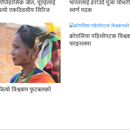
 ऐतिहासिक जीत, यूएईलाई
भारतलाई हराउँदै पूजा चौधरी
जित्यो एकदिवसीय सिरिज
स्वर्ण पदक
क्रोएसिया पहिलोपटक विश्
फाइनलमा
े जित्यो विश्वकप फुटबलको