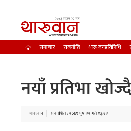
२०८३ साउन २२ गते
Leading Newsportal from Tharu Community Nepal.
समाचार
राजनीति
थारू जनप्रतिनिधि
नयाँ प्रतिभा खोज्द
थारूवान
प्रकाशित : २०६९ पुष २२ गते १३:२२