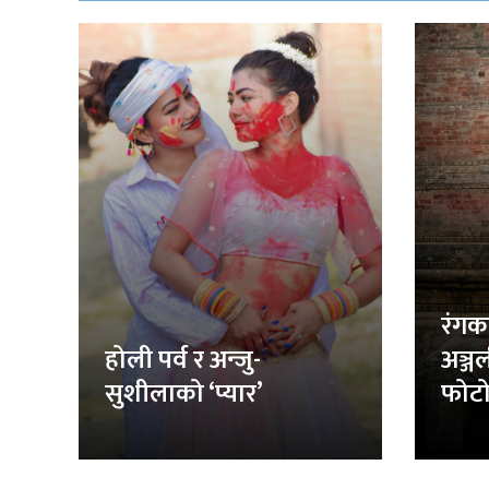
रंगक
होली पर्व र अन्जु-
अञ्ज
सुशीलाको ‘प्यार’
फोटो