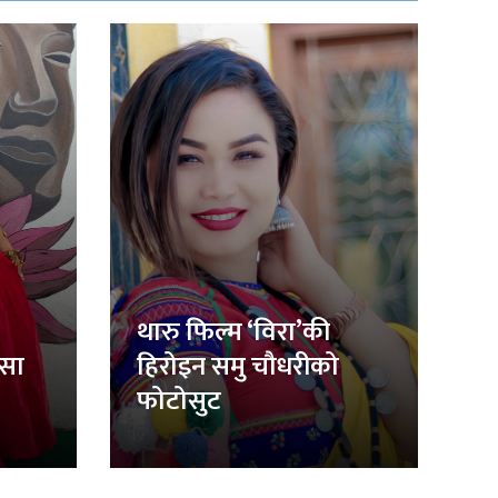
थारु फिल्म ‘विरा’की
िसा
हिरोइन समु चौधरीको
फोटोसुट