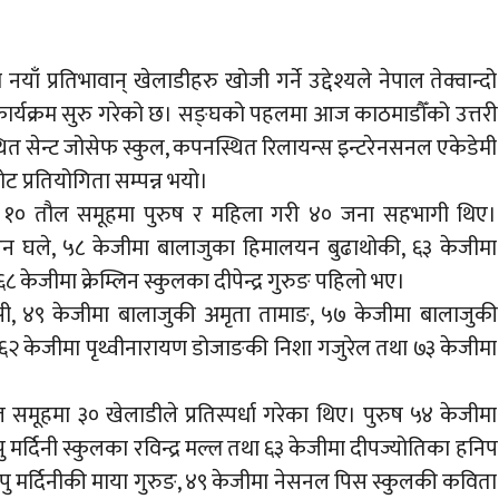
नयाँ प्रतिभावान् खेलाडीहरु खोजी गर्ने उद्देश्यले नेपाल तेक्वान्दो
कार्यक्रम सुरु गरेको छ। सङ्घको पहलमा आज काठमाडौँको उत्तरी
स्थित सेन्ट जोसेफ स्कुल, कपनस्थित रिलायन्स इन्टरेनसनल एकेडेमी
ट प्रतियोगिता सम्पन्न भयो।
िन्न १० तौल समूहमा पुरुष र महिला गरी ४० जना सहभागी थिए।
न घले, ५८ केजीमा बालाजुका हिमालयन बुढाथोकी, ६३ केजीमा
केजीमा क्रेम्लिन स्कुलका दीपेन्द्र गुरुङ पहिलो भए।
ी, ४९ केजीमा बालाजुकी अमृता तामाङ, ५७ केजीमा बालाजुकी
६२ केजीमा पृथ्वीनारायण डोजाङकी निशा गजुरेल तथा ७३ केजीमा
मूहमा ३० खेलाडीले प्रतिस्पर्धा गरेका थिए। पुरुष ५४ केजीमा
 मर्दिनी स्कुलका रविन्द्र मल्ल तथा ६३ केजीमा दीपज्योतिका हनिप
ु मर्दिनीकी माया गुरुङ, ४९ केजीमा नेसनल पिस स्कुलकी कविता