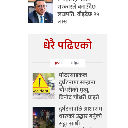
सरकारले बनाउँदैछ
लखपति, बाँड्दैछ २५
लाख
धेरै पढिएको
हप्ता
महिना
मोटरसाइकल
दुर्घटनामा सम्झना
चौधरीको मृत्यु,
विनोद चौधरी घाइते
दुर्घटनापछि आशाराम
थारुको उद्धार गर्नुको
सट्टा साथी