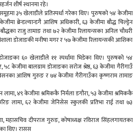
र्जन शीर्ष स्थानमा रहे।
ूहमा ३५ खेलाडीले प्रतिस्पर्धा गरेका थिए। पुरुषको ५४ केजीमा
ेजीमा ब्रेन्डल्यान्डगै आशिष अधिकारी, ६३ केजीमा बौद्ध चिल्ड्रेन
ा बौद्धका राजु तामाङ तथा ७२ केजीमा रिलायन्सका अनिल चौधरी
 गौशाला डोजाङकी मनीषा मगर र ५७ केजीमा रिलायन्सकी आशिका
 डोजाङका ६० खेलाडीले ११ स्पर्धामा भिडेका थिए। पुरुषको ५४
 ५८ केजीमा बालग्राम डोजाङका सरोज श्रेष्ठ, ६३ केजीमा गैरीगाउँ
रेसनका आशिष गुरुङ र ७४ केजीमा गैरीगाउँका कृष्णराम तामाङ
लामा, ४९ केजीमा श्रमिककै निर्मला डगौरा, ५३ केजीमा श्रमिककै
रिङ लामा, ६२ केजीमा जेनिसेस स्कुलकी प्रतिभा राई तथा ७३
राणा, महासचिव दीपराज गुरुङ, कोषाध्यक्ष रविराज सिंहलगायतका
रेका थिए। रासस