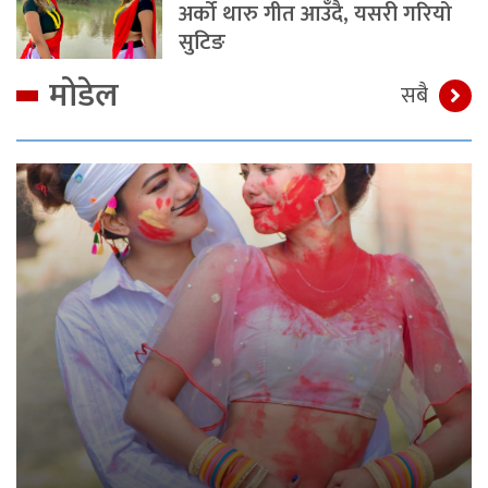
अर्को थारु गीत आउँदै, यसरी गरियो
सुटिङ
मोडेल
सबै