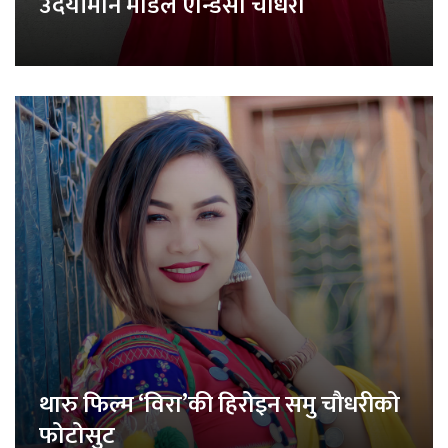
उदयीमान मोडेल एन्डिसा चौधरी
थारु फिल्म ‘विरा’की हिरोइन समु चौधरीको
फोटोसुट