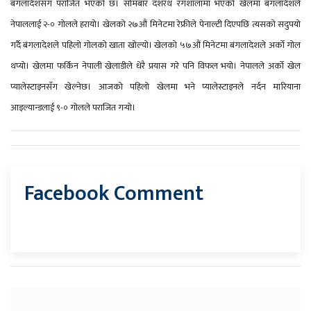
बंगलादेशसँग पराजित भएको छ। सोमबार दशरथ रंगशालामा भएको खेलमा बंगलादेशले
नेपाललाई २-० गोलले हरायो। खेलको २७औं मिनेटमा रेफ्रीले पेनाल्टी दिएपछि त्यसको सदुपयो
गर्दै बंगलादेशले पहिलो गोलको खाता खोल्यो। खेलको ५७‍औं मिनेटमा बंगलादेशले अर्को गोल
थप्यो। खेलमा फर्किन नेपाली खेलाडीले धेरै प्रयास गरे पनि विफल भयो।
नेपालले अर्को खेल
प्यालेस्टाइनसँग खेल्नेछ। आजको पहिलो खेलमा भने प्यालेस्टाइनले नर्दन मारियाना
आइल्यान्डलाई ९-० गोलले पराजित गर्‍यो।
Facebook Comment