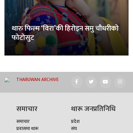
थारु फिल्म ‘विरा’की हिरोइन समु चौधरीको
फोटोसुट
THARUWAN ARCHIVE
समाचार
थारू जनप्रतिनिधि
समाचार
प्रदेश
प्रवासमा थारू
संघ