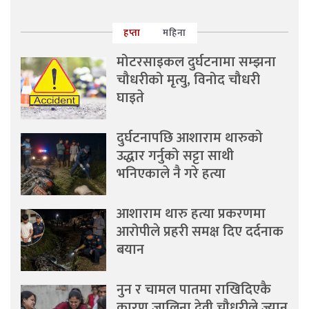
हप्ता
महिना
मोटरसाइकल दुर्घटनामा सम्झना
चौधरीको मृत्यु, विनोद चौधरी
घाइते
दुर्घटनापछि आशाराम थारुको
उद्धार गर्नुको सट्टा साथी
भनिएकाले नै गरे हत्या
आशाराम थारु हत्या प्रकरणमा
आरोपीले प्रहरी समक्ष दिए दर्दनाक
बयान
नुन र चामल पातमा राखिदिएकै
कारण जालिना देवी चौधरीले ज्यान