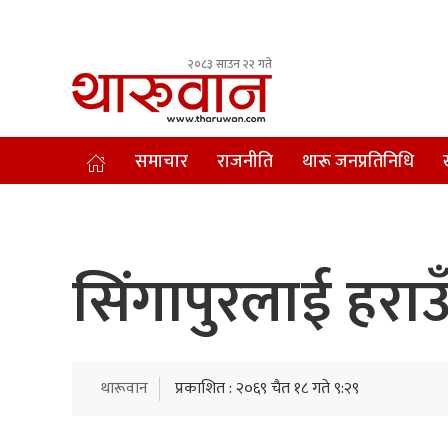
२०८३ साउन २२ गते
Leading Newsportal from Tharu Community Nepal.
समाचार
राजनीति
थारू जनप्रतिनिधि
सिंगापुरलाई हरा
थारूवान
प्रकाशित : २०६९ चैत १८ गते ९:२९