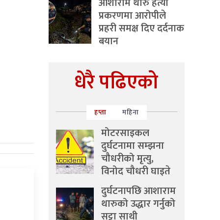
आशाराम थारु हत्या
प्रकरणमा आरोपीले
प्रहरी समक्ष दिए दर्दनाक
बयान
धेरै पढिएको
हप्ता
महिना
मोटरसाइकल
दुर्घटनामा सम्झना
चौधरीको मृत्यु,
विनोद चौधरी घाइते
दुर्घटनापछि आशाराम
थारुको उद्धार गर्नुको
सट्टा साथी