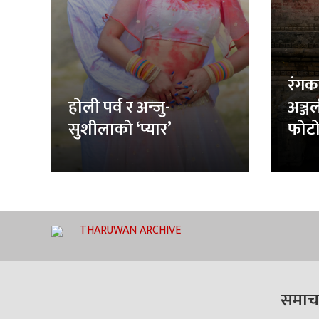
रंगक
होली पर्व र अन्जु-
अञ्ज
सुशीलाको ‘प्यार’
फोटो
THARUWAN ARCHIVE
समाच