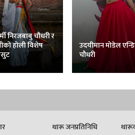
र्मी निरजबाबु चौधरी र
लीको होली विशेष
उदयीमान मोडेल एन्ड
सुट
चौधरी
ार
थारू जनप्रतिनिधि
थारू