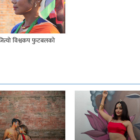
े जित्यो विश्वकप फुटबलको