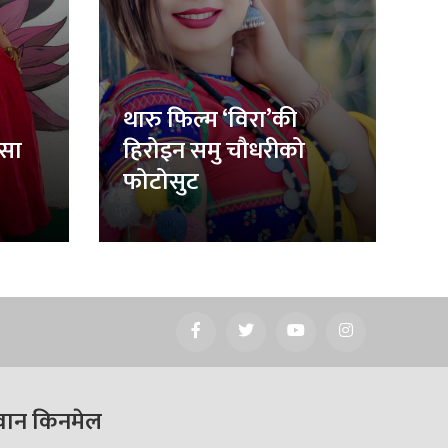
थारु फिल्म ‘विरा’की
िसा
हिरोइन समु चौधरीको
फोटोसुट
वान किनमेल