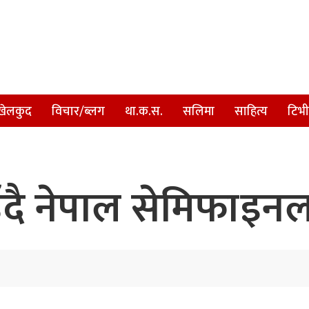
खेलकुद
विचार/ब्लग
था.क.स.
सलिमा
साहित्य
टिभी
उँदै नेपाल सेमिफाइन