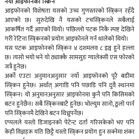
नयाँ आइफोनको स्क्रिन
आइफोनको विशेषता यसको उच्च गुणस्तरको स्त्रि्कन रहँदै
आएको छ। सुरुदेखि नै यसको टचस्त्रि्कनले सबैलाई
आकर्षित गर्दै आएको थियो। पछिल्लो पटक निकै स्पष्ट देखिने
गरी रेटिना स्त्रि्कनको प्रयोग आइफोनले गर्न थालेको थियो।
यस पटक आइफोनको स्त्रि्कन ४ दशमलव ८ इञ्च हुने हल्ला
छ। त्यसो भयो भने यो ठ्याक्कै सामसुङ ग्यालेक्सी एस फोरको
जत्रै हुनेछ।
अर्को एउटा अनुमानअनुसार नयाँ आइफोनको पूरै बडीमा
स्त्रि्कन हुनेछ। अर्थात् अगाडि पनि पछाडि पनि दुवै स्थानमा
स्त्रि्कन। यो अनुमानअनुसार आइफोनमा कुनै पनि किसिमको
बटन हुनेछैन। सबै स्त्रि्कनबाटै हुनेछ। भोल्युम सानो, ठूलो पार्न
पनि स्त्रि्कनमै देखिने बटन थिच्नुपर्नेछ।
एप्पलले यस्तो डिजाइनको पेटेन्ट दर्ता गरिसकेको भए पनि
केही विज्ञहरू यति छिट्टै यस्तो स्त्रि्कन प्रयोग हुन सक्नेमा शंका