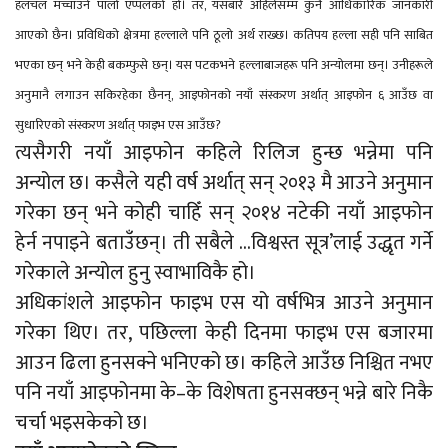
हलचल मच्चाउने पालो एप्पलको हो। तर, यसबारे अहिलेसम्म कुनै आधिकारिक जानकारी
आएको छैन। प्रविधिको क्षेत्रमा हल्लाले पनि ठूलो अर्थ राख्छ। कतिपय हल्ला सही पनि साबित
भएका छन् भने केही बकम्फुसे छन्। यस पटकभने हल्लाबाजहरू पनि अन्योलमा छन्। उनीहरूले
अनुमानै लगाउन सकिरहेका छैनन्, आइफोनको नयाँ संस्करण अर्थात् आइफोन ६ आउँछ वा
सुधारिएको संस्करण अर्थात् फाइभ एस आउँछ?
त्यसैगरी नयाँ आइफोन कहिले रिलिज हुन्छ भन्नेमा पनि
अन्योल छ। कसैले यही वर्ष अर्थात् सन् २०१३ मै आउने अनुमान
गरेका छन् भने कोही चाहिँ सन् २०१४ नटेकी नयाँ आइफोन
हेर्न नपाइने बताउँछन्। ती सबैले …विश्वस्त सूत्र’लाई उद्धृत गर्ने
गरेकाले अन्योल हुनु स्वाभाविकै हो।
अधिकांशले आइफोन फाइभ एस यो वर्षभित्र आउने अनुमान
गरेका थिए। तर, पछिल्ला केही दिनमा फाइभ एस बजारमा
आउन ढिला हुनसक्ने भनिएको छ। कहिले आउँछ निश्चित नभए
पनि नयाँ आइफोनमा के–के विशेषता हुनसक्छन् भन्ने बारे निकै
चर्चा भइसकेको छ।