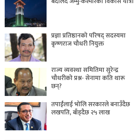
बदलिँदै जम्मु-कश्मीरको विकास यात्रा
प्रज्ञा प्रतिष्ठानको परिषद् सदस्यमा
कृष्णराज चौधरी नियुक्त
राज्य व्यवस्था समितिमा सुरेन्द्र
चौधरीको प्रश्न- सेनामा कति थारू
छन्?
तपाईंलाई भोलि सरकारले बनाउँदैछ
लखपति, बाँड्दैछ २५ लाख