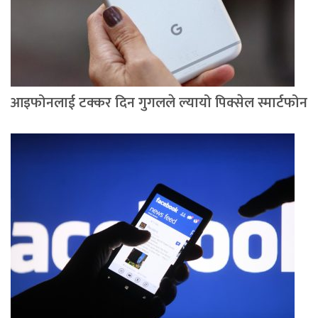
आइफोनलाई टक्कर दिन गुगलले ल्यायो पिक्सेल स्मार्टफोन