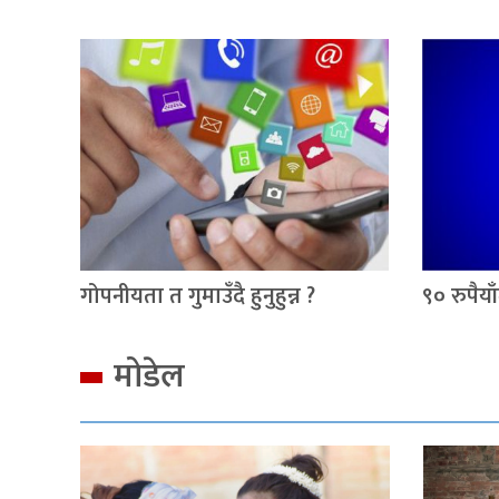
गोपनीयता त गुमाउँदै हुनुहुन्न ?
९० रुपैय
मोडेल