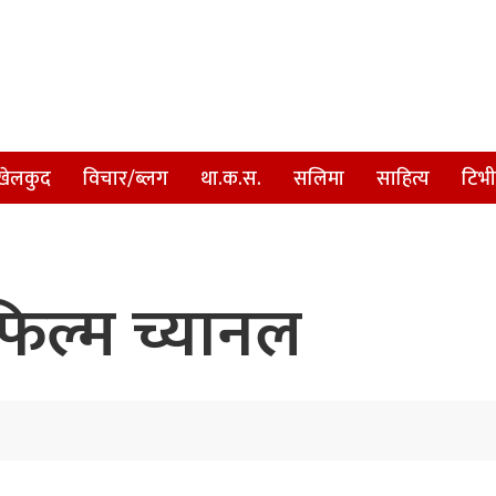
खेलकुद
विचार/ब्लग
था.क.स.
सलिमा
साहित्य
टिभी
 फिल्म च्यानल