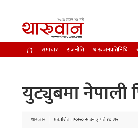
२०८३ साउन २४ गते
Leading Newsportal from Tharu Community Nepal.
समाचार
राजनीति
थारू जनप्रतिनिधि
युट्युबमा नेपाली
थारूवान
प्रकाशित : २०७० साउन ३ गते १०:२७