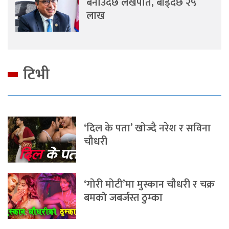
बनाउँदैछ लखपति, बाँड्दैछ २५
लाख
टिभी
‘दिल के पता’ खोज्दै नरेश र सविना
चौधरी
‘गोरी मोटी’मा मुस्कान चौधरी र चक्र
बमको जबर्जस्त ठुम्का