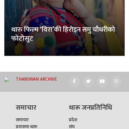
थारु फिल्म ‘विरा’की हिरोइन समु चौधरीको
फोटोसुट
THARUWAN ARCHIVE
समाचार
थारू जनप्रतिनिधि
समाचार
प्रदेश
प्रवासमा थारू
संघ