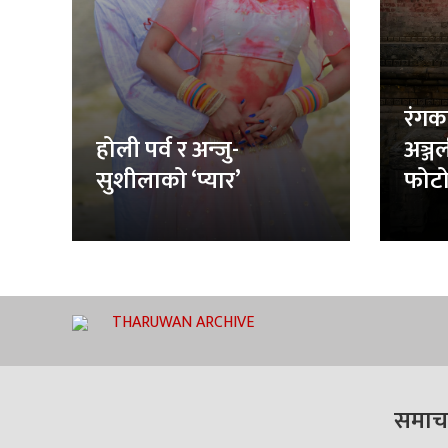
रंगक
होली पर्व र अन्जु-
अञ्ज
सुशीलाको ‘प्यार’
फोटो
THARUWAN ARCHIVE
समाच