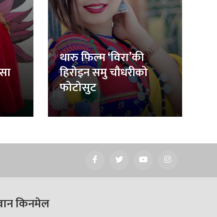
थारु फिल्म ‘विरा’की
िसा
हिरोइन समु चौधरीको
फोटोसुट
वान किनमेल