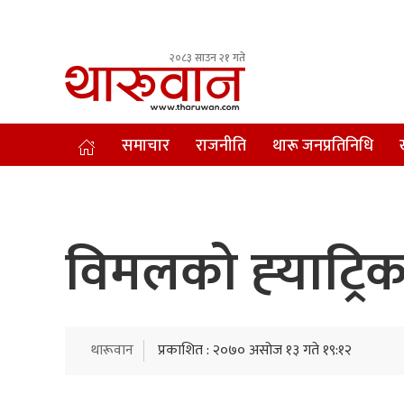
२०८३ साउन २१ गते
Leading Newsportal from Tharu Community Nepal.
समाचार
राजनीति
थारू जनप्रतिनिधि
विमलको ह्‍याट्र
थारूवान
प्रकाशित : २०७० असोज १३ गते १९:१२