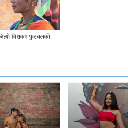
े जित्यो विश्वकप फुटबलको