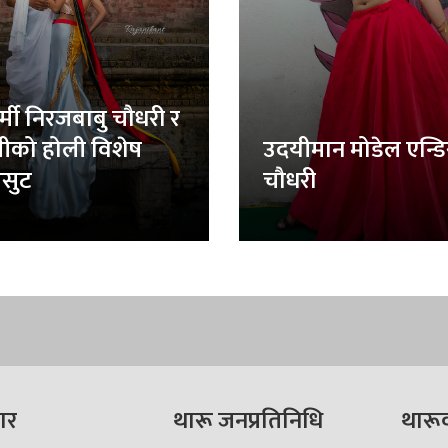
र्मी निरजबाबु चौधरी र
लीको होली विशेष
उदयीमान मोडेल एन्ड
सुट
चौधरी
ार
थारू जनप्रतिनिधि
थारू