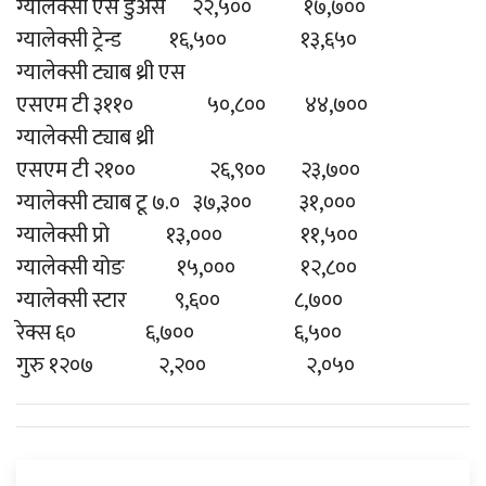
ग्यालेक्सी एस डुअस २२,५०० १७,७००
ग्यालेक्सी ट्रेन्ड १६,५०० १३,६५०
ग्यालेक्सी ट्याब थ्री एस
एसएम टी ३११० ५०,८०० ४४,७००
ग्यालेक्सी ट्याब थ्री
एसएम टी २१०० २६,९०० २३,७००
ग्यालेक्सी ट्याब टू ७.० ३७,३०० ३१,०००
ग्यालेक्सी प्रो १३,००० ११,५००
ग्यालेक्सी योङ १५,००० १२,८००
ग्यालेक्सी स्टार ९,६०० ८,७००
रेक्स ६० ६,७०० ६,५००
गुरु १२०७ २,२०० २,०५०