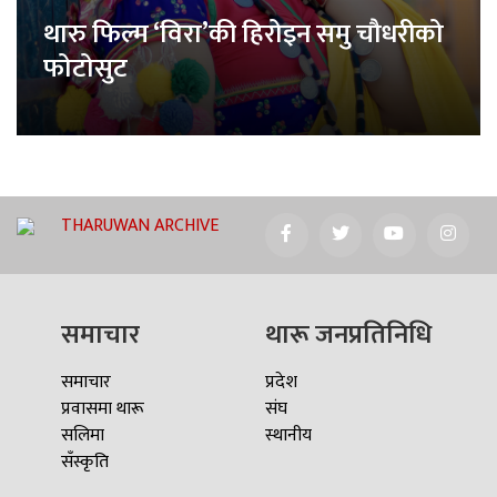
थारु फिल्म ‘विरा’की हिरोइन समु चौधरीको
फोटोसुट
THARUWAN ARCHIVE
समाचार
थारू जनप्रतिनिधि
समाचार
प्रदेश
प्रवासमा थारू
संघ
सलिमा
स्थानीय
सँस्कृति