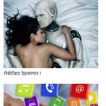
रोबोर्टबाट देहव्यापार !