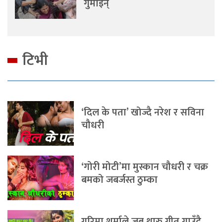
गुमाइन्
टिभी
‘दिल के पता’ खोज्दै नरेश र सविना
चौधरी
‘गोरी मोटी’मा मुस्कान चौधरी र चक्र
बमको जबर्जस्त ठुम्का
गरिमा शर्माले जब थारु गीत गाउँदै