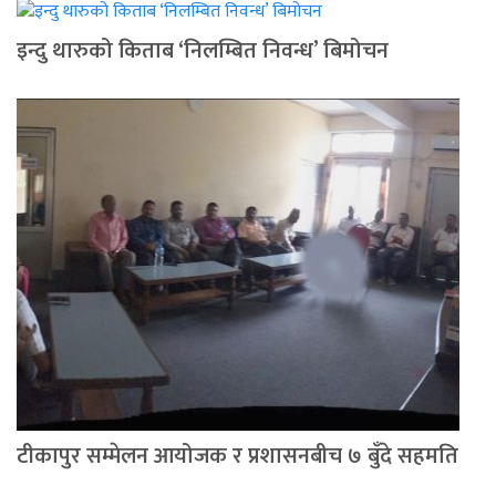
इन्दु थारुको किताब ‘निलम्बित निवन्ध’ बिमोचन
टीकापुर सम्मेलन आयोजक र प्रशासनबीच ७ बुँदे सहमति