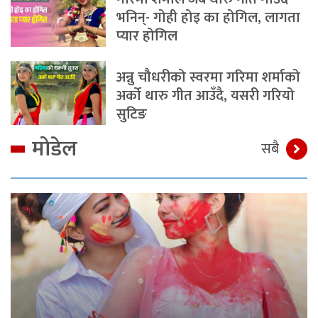
भनिन्- गोही होइ का होगिल, लागता
प्यार होगिल
अन्नु चौधरीको स्वरमा गरिमा शर्माको
अर्को थारु गीत आउँदै, यसरी गरियो
सुटिङ
मोडेल
सबै