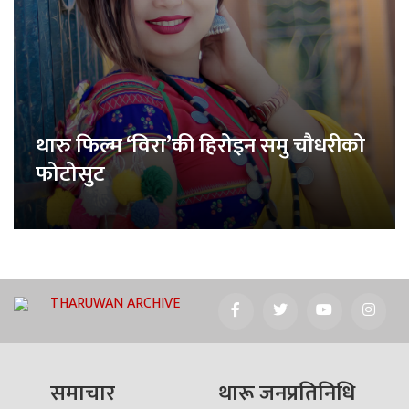
थारु फिल्म ‘विरा’की हिरोइन समु चौधरीको
फोटोसुट
THARUWAN ARCHIVE
समाचार
थारू जनप्रतिनिधि