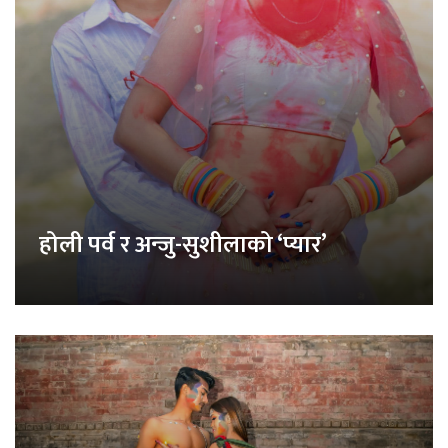
होली पर्व र अन्जु-सुशीलाको ‘प्यार’