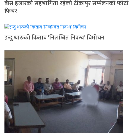
बीस हजारको सहभागिता रहेको टीकापुर सम्मेलनको फोटो
फिचर
इन्दु थारुको किताब ‘निलम्बित निवन्ध’ बिमोचन