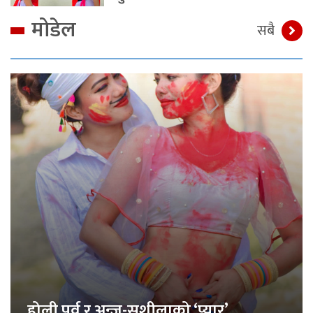
मोडेल
सबै
होली पर्व र अन्जु-सुशीलाको ‘प्यार’