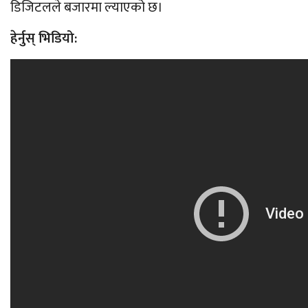
डिजिटलले बजारमा ल्याएको छ।
हेर्नुस् भिडियो: