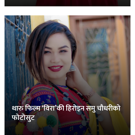
थारु फिल्म ‘विरा’की हिरोइन समु चौधरीको
फोटोसुट