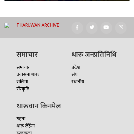
THARUWAN ARCHIVE
समाचार
थारू जनप्रतिनिधि
समाचार
प्रदेश
प्रवासमा थारू
संघ
सलिमा
स्थानीय
सँस्कृति
थारूवान किनमेल
गहना
थारू लेहेँगा
हस्तकला