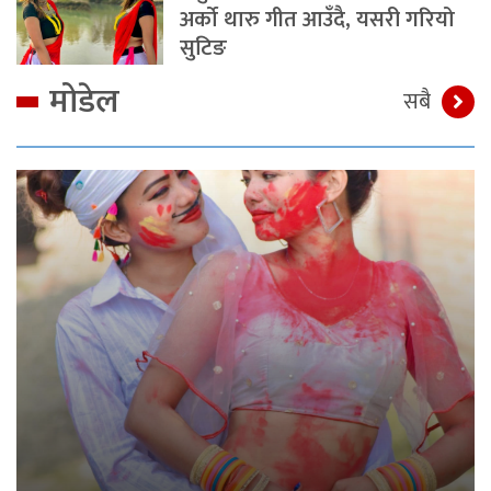
अर्को थारु गीत आउँदै, यसरी गरियो
सुटिङ
मोडेल
सबै