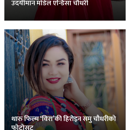
उदयीमान मोडेल एन्डिसा चौधरी
थारु फिल्म ‘विरा’की हिरोइन समु चौधरीको
फोटोसुट