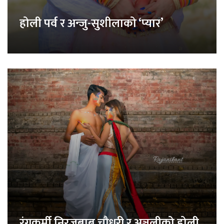
होली पर्व र अन्जु-सुशीलाको ‘प्यार’
रंगकर्मी निरजबाबु चौधरी र अञ्जलीको होली