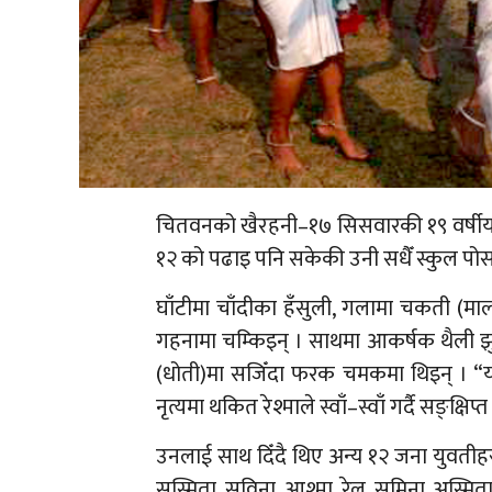
चितवनको खैरहनी–१७ सिसवारकी १९ वर्षीया 
१२ को पढाइ पनि सकेकी उनी सधैँ स्कुल पो
घाँटीमा चाँदीका हँसुली, गलामा चकती (माला
गहनामा चम्किइन् । साथमा आकर्षक थैली झुन
(धोती)मा सजिँदा फरक चमकमा थिइन् । “यत
नृत्यमा थकित रेश्माले स्वाँ–स्वाँ गर्दै सङ्क्षिप्त
उनलाई साथ दिँदै थिए अन्य १२ जना युवतीहर
सुस्मिता, सविना, आश्मा, रेलु, सुमिना, अस्मि