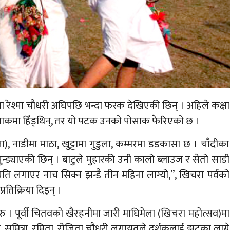
रेश्मा चौधरी अघिपछि भन्दा फरक देखिएकी छिन् । अहिले कक्षा
साकमा हिँड्थिन्, तर यो पटक उनको पोसाक फेरिएको छ ।
), नाडीमा माठा, खुट्टामा गुडुला, कम्मरमा डडकासा छ । चाँदीका
्ड्याएकी छिन् । बाटुले मुहारकी उनी कालो ब्लाउज र सेतो साडी
ि लगाएर नाच सिक्न झन्डै तीन महिना लाग्यो,”, खिचरा पर्वको
 प्रतिक्रिया दिइन् ।
ु । पूर्वी चितवको खैरहनीमा जारी माघिमेला (खिचरा महोत्सव)मा
ता, सुमित्रा, रमिता, रोजिता चौधरी लगायतले दर्शकलाई झट्का लाग्ने