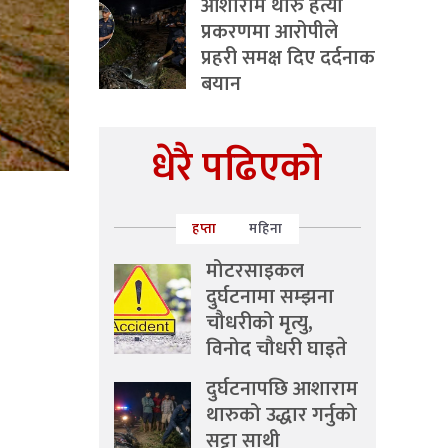
आशाराम थारु हत्या
प्रकरणमा आरोपीले
प्रहरी समक्ष दिए दर्दनाक
बयान
धेरै पढिएको
हप्ता
महिना
मोटरसाइकल
दुर्घटनामा सम्झना
चौधरीको मृत्यु,
विनोद चौधरी घाइते
दुर्घटनापछि आशाराम
थारुको उद्धार गर्नुको
सट्टा साथी