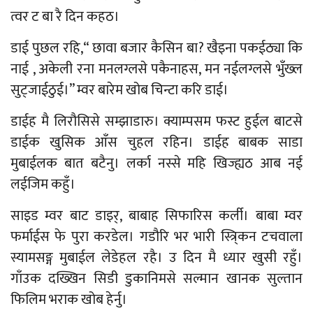
त्वर ट बा रै दिन कहठ।
डाई पुछल रहि,“ छावा बजार कैसिन बा? खैइना पकईठ्या कि
नाई , अकेली रना मनलग्लसे पकैनाहस, मन नईलग्लसे भुँख्ल
सुट्जाईठुई।” म्वर बारेम खोब चिन्टा करि डाई।
डाईह मै लिरौसिसे सम्झाडारु। क्याम्पसम फस्ट हुईल बाटसे
डाईक खुसिक आँस चुहल रहिन। डाईह बाबक साडा
मुबाईलक बात बटैनु। लर्का नस्से महि खिज्ह्यठ आब नई
लईजिम कहुँ।
साइड म्वर बाट डाइर्, बाबाह सिफारिस कर्ली। बाबा म्वर
फर्माईस फे पुरा करडेल। गडौरि भर भारी स्त्रि्कन टचवाला
स्यामसङ्ग मुबाईल लेडेहल रहै। उ दिन मै ध्यार खुसी रहुँ।
गाँउक दख्खिन सिडी डुकानिमसे सल्मान खानक सुल्तान
फिलिम भराक खोब हेर्नु।