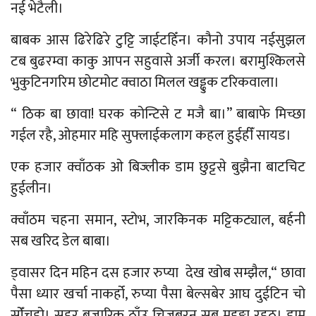
नई भेटैली।
बाबक आस ढिरेढिरे टुट्टि जाईटहिँन। कौनो उपाय नईसुझल
टब बुढरम्वा काकु आपन सहुवासे अर्जी करल। बरामुश्किलसे
भुकुटिनगरिम छोटमोट क्वाठा मिलल खड्ढुक टरिकवाला।
“ ठिक बा छावा! घरक कोन्टिसे ट मजै बा।” बाबाफे मिच्छा
गईल रहै, ओहमार महि सुफ्लाईकलाग कहल हुईहीँ सायड।
एक हजार क्वाँठक ओ बिज्लीक डाम छुट्टसे बुझैना बाटचिट
हुईलीन।
क्वाँठम चहना समान, स्टोभ, जारकिनक मट्टिकट्याल, बर्हनी
सब खरिद डेल बाबा।
ड्वासर दिन महिन दस हजार रुप्या देख खोब सम्झैल,“ छावा
पैसा ध्यार खर्चा नाकर्हो, रुप्या पैसा बेल्सबेर आघ दुईटिन चो
सोँचहो। सहर बजारिक ठाँउ चिजबरन सब महङ्गा रहठ। डाम