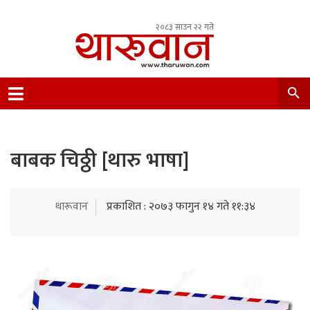
२०८३ साउन २२ गते
Leading Newsportal from Tharu Community
Nepal.
बाबक चिठ्ठी [थारु भाषा]
थारूवान
प्रकाशित : २०७३ फागुन १४ गते ११:३४