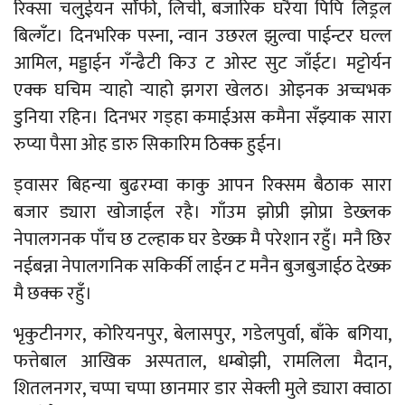
रिक्सा चलुईयन सोँफी, लिची, बजारिक घरैया पिपि लिड्रल
बिल्गँट। दिनभरिक पस्ना, न्वान उछरल झुल्वा पाईन्टर घल्ल
आमिल, मड्डाईन गँन्ढैटी किउ ट ओस्ट सुट जाँईट। मट्टोर्यन
एक्क घचिम र्‍याहो र्‍याहो झगरा खेलठ। ओइनक अच्चभक
डुनिया रहिन। दिनभर गड्हा कमाईअस कमैना सँझ्याक सारा
रुप्या पैसा ओह डारु सिकारिम ठिक्क हुईन।
ड्वासर बिहन्या बुढरम्वा काकु आपन रिक्सम बैठाक सारा
बजार ड्यारा खोजाईल रहै। गाँउम झोप्री झोप्रा डेख्लक
नेपालगनक पाँच छ टल्हाक घर डेख्क मै परेशान रहुँ। मनै छिर
नईबन्ना नेपालगनिक सकिर्की लाईन ट मनैन बुजबुजाईठ देख्क
मै छक्क रहुँ।
भृकुटीनगर, कोरियनपुर, बेलासपुर, गडेलपुर्वा, बाँके बगिया,
फत्तेबाल आखिक अस्पताल, धम्बोझी, रामलिला मैदान,
शितलनगर, चप्पा चप्पा छानमार डार सेक्ली मुले ड्यारा क्वाठा