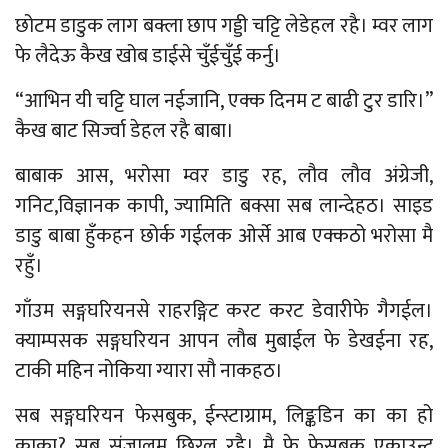
छोटम डाडुक लाग बक्ला छाप गड्डी चट्टि लेडेहल रहै। म्वर लाग
फे लैदेऊ कैख खोब डाईसे चुँईचुँई कर्नु।
“आभिन यी चट्टि घाल नईजानि, एक्क दिनम ट बाढी टुर डारि।”
कैख बाट सिर्ज्वा डेहल रहै बाबा।
बाबाक आस, भरोसा म्वर डाडु रह, लौव लौव अंग्रेजी,
गनिट,विज्ञानक कापी, ज्यामिति बक्सा सब लान्देहठ। साइड
डाडु बाबा हुँकहन छोर्क गईलक ओर्से आब एक्कठो भरोसा मै
रहुँ।
गाँउम सङ्गघरियनसे राहरङ्गिट करट करट डेवारीफे गैगईल।
क्याम्पसक सङ्गघरियन आपन लौब मुबाईल फे डेखईना रह,
टाकी महिन नोकिया ग्यारा सौ नाकहठ।
सब सङ्गघरियन फेसबुक, ईन्स्टाग्राम, लिङ्कडिन का का हो
काका? सब संजालम छिरल रहै। मै फे फेसबुक एकाउन्ट