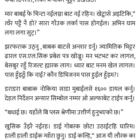
म्वर बाबई फे चिन्टा नईलग्ना बाट नई रहिन। खेट्वासे अइटिकि,“
त्वँर पट्टै नै हो? सारा गाँउक लर्का पास होगईल। अभिन घाम
लगा लगा सुट्।”
झरफराक उठ्नु , बाबक बाटसे अन्सार डर्नु। ज्यामितिक भिट्टर
ढारल एस.एल.सिक प्रबेश पत्र खोज्नु। मन भटभट कर लागल,
बेसबुर रहुँ रिजल्ट ह्यारक लाग। ध्यार बाट मनम खेल लागल।
पास हुँइठुँ कि नाई? कौन डिभिजनम पास हुईल हुँइम?।
डराडरा बाबाक नोकिया साडा मुबाईलसे १६०० डायल कर्नु।
देहल निर्देशन अन्सार सिम्बोल नम्मर ओ अल्फाबेट टाईप कर्नु।
“बधाई छ। यहाँले बि प्लस श्रेणीमा उत्तीर्ण हुनुभएको छ।”
खुसिक उँइरै नईरह। डाई गोबरक छोटा उठाईटहि घारिम।
हाली हाली डाईक ग्वाँरा छुनु। डाई कल्हि,“ आज यी लौरक का