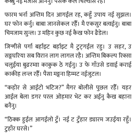
कब्बु नई मजासे ओनैनु। पैसक केल चिल्वास रह।
फारम भर्ना अन्तिम दिन आगईल रह, कहुँ उपाय नई सुझल।
घर फोन कर्नु। बाबा जानसेकल रहैँ। मै एकसुर बत्वईनु। बाबा
चिमजाम सुन्ल। उ महिन कुछ नई कैख फोन ढैडेल।
जिन्गीसे पर्गा बर्हाइट बर्हाइट मै टुट्गईल रहु। उ सहर, उ
सङ्गघरिया सब विरान लाग लागल रहै। अन्तिम बिकल्प रिक्सा
चलुईया बुढरम्वा काकुक ठे गईनु। उ फे गाँउसे डवाई कराई
काकीह लन्ल रहैँ। पैसा मङ्गना हिम्मट नईजुटल।
“कहोर से आईटो भटिज?” मैगर बोलीसे पुछल रहैँ। यहर
आईल बेला डगर परल ओहमार भेट कर अईनु कैख बहाना
बनैनु।
“ठिक्क हुईल आगईलो टुँ। नई ट टुँहार ड्यारम जउईया रहुँ।
टुहाँर घरसे।”