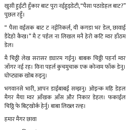
खुसी हुईटी हुँकार बाट पुरा नईहुइडेटी, “पैसा पठाडेहल बाट?”
पुछल रहुँ।
“ पैसा वईसक बाट ट नईनिकर्ल, यी कगडा भर डेल, छावाई
डैदेहो कैख।” मै ट पर्हल ना लिखल मनै हेरो कटि म्वर हाँठम
डेल।
मै चिठ्ठी लेख सरासर ड्यारम गईनु। बाबक चिठ्ठी पहर्ना म्वर
जाँगर नई रह। विना पहर्ल कुचमुचाक एक कोन्वम फाँक डेनु।
घोप्ट्याक खोब रुइनु।
भगवानसे भारी, आपन डाईबाबई सम्झनु। ओइन्क महि डेहल
मैगर मैया म्वर आँखक आँस और निकार डेहल। फकाईल
चिठ्ठि फे बिट्खोर्क हेर्नु। बाबा लिख्ल रल्ह।
हमार मैगर छावा