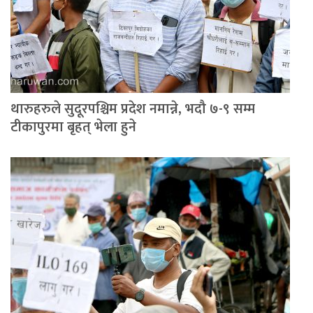
थारुहरुले सुदूरपश्चिम प्रदेश नमान्ने, भदौ ७-९ सम्म
टीकापुरमा बृहत् भेला हुने