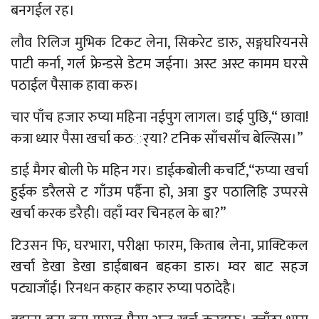
बनगईल रह।
लौव रिलिज मुभिक टिकट लेना, सिकरेट डारु, सङ्गघरियनसे
पाटी कर्ना, गर्ल फ्रेन्डसे डेटम जईना। अस्ट अस्ट कामम घरसे
पठाईल पैसाक हावा करु।
चार पाँच हजार रुप्या महिना नईपुग लागल। डाई पुछि,“ छावा!
कत्रा ध्यार पैसा खर्चा कठर््या? टनिक साँचसाँच बेल्सिस।”
डाई मैगर बोली फे महिन गर। डाईकबोली कचर्टि,“रुप्या खर्चा
हुईक डरैलसे ट गाँउम पर्हैना हो, अत्रा डुर पठालिहि उप्परसे
खर्चा करक डरैही। वहाँ म्वर चिनहल के बा?”
टिउसन फि, घरभारा, परीक्षा फारम, किताब लेना, प्राक्टिकल
खर्चा डेखा डेखा डाईबाबन बहका डारु। म्वर बाट सहज
पट्याजाँई। रिनधन कहार कहार रुप्या पठादेहै।