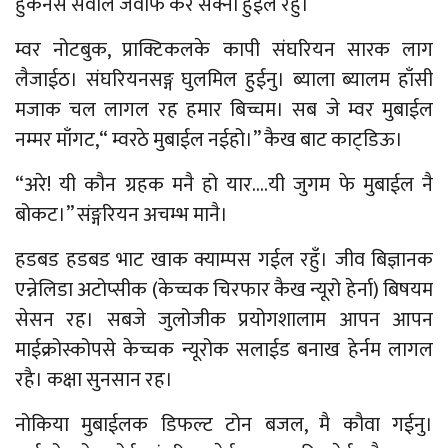
हुँकनसे सवाल जवाफ कर सेक्ना हुईल रहुँ।
म्वर नोटबुक, प्राक्टिकलके कापी संघरियन सारक लाग
लैजाईठ। संघरियनसङ्ग घुलमिल हुईनु। ब्याला ब्यालम हाँसी
मजाक चल लागल रह हमार बिच्चम। सब जे म्वर मुबाईल
नम्मर माँगट,“ म्वरठे मुबाईल नईहो।” कैख बाट काट्डिऊ।
“अरे! यी कौन ग्रहक मनै हो यार….यी जुगम फे मुबाईल नै
बोकट।” संङ्गरियन अचम्भ मानै।
हडबड हडबड भाट खाक क्याम्पस गईल रहुँ। जीव बिज्ञानक
एन्नेलिडा अटोप्सीक (केच्चक चिरफार कैख न्यूरो हेर्ना) बिषयम
सेसन रह। सबजे जुलोजीक प्रयोगशालाम आपन आपन
माईक्रोस्कोपसे केच्चक न्यूरोक सलाईड बनाख हेर्नम लागल
रहै। कक्षा सुनसान रह।
नोकिया मुबाईलक डिफल्ट टोन बजल, मै कौवा गईनु।