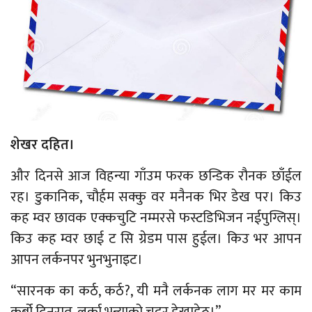
शेखर दहित।
और दिनसे आज विहन्या गाँउम फरक छन्डिक रौनक छाँईल
रह। डुकानिक, चौर्हम सक्कु वर मनैनक भिर डेख पर। किउ
कह म्वर छावक एक्कचुटि नम्मरसे फस्टडिभिजन नईपुग्लिस्।
किउ कह म्वर छाई ट सि ग्रेडम पास हुईल। किउ भर आपन
आपन लर्कनपर भुनभुनाइट।
“सारनक का कर्ठ, कर्ठ?, यी मनै लर्कनक लाग मर मर काम
कर्बो दिनरात, लर्का भन्याको चुट्टर डेखाडेठ।”