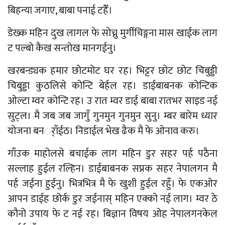
बिहन्या जगाए, बाबा पनाई टहैँ।
डेख्क महिन दुख लागल फे सोच्नु मुर्गीचिङ्गना मास खाईक लाग
ट पल्बो कैख सन्तोख मानगईनु।
खरबन्ड्यक हमार छोटमोट घर रह। भिट्टर छोट छोट चिबुड्डी
चिबुड्डा कुठलिसे कोन्टि बेर्हल रह। डाईबाबनक कोन्टिक
ओल्टा म्वर कोन्टि रह। उ रात म्वर डाई बाबा रातभर साइड नई
सुट्ल। मै जब जब जागुँ गुनमुन गुनमुन सुनु। म्बर बारेम ध्यार
योजना बनर्ाँईठ। निडाईल भेख ढैक मै फे ओनाव करु।
गाँउक माहोलसे बचाईक लाग महिन डुर सहर पर्ह पठैना
सल्लाह हुईल रल्हिन। डाईबाबनक सप्नक सहर नेपालगन मै
पर्ह जईना हुईनु। भित्रभित्र मै फे खुशी हुईल रहुँ। फे एकओर
आपन डाईह छोर्क डुर जईनास् महिन एक्को नई लाग। म्वर ठे
कौनो उपाय फे ट नई रह। बिज्ञान विषय ओह नेपालगनकेल