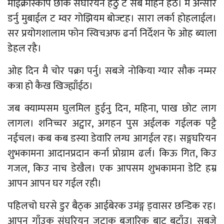
माईक्रोस्कोप छोर्क संघरियन हेर्ठु ट सब महिन हेर्ठ। मै अन्सार
डर्नु मुबाईल ट म्वर गोझियम बोज्टह। सारा लर्का होहलाईल।
सर प्रयोगशालाम फोन स्विचअफ ढर्ना निर्देशन फे ओह ब्याला
डेहल रहै।
ओह दिन मै चोर पक्रा पर्नु। सबजे नोकिया ग्यार सौक नम्मर
कत्रा हो कैख खिज्ह्याँईठ।
जब क्याम्पसम घुलमिल हुईनु दिन, महिना, पाख छोट लाग
लागल। शनिच्चर अट्वार, अगहन पुस अईलक गईलक पट्टै
नईचल। कब कब डस्या डेवारि लग्घ आगईल रह। सङ्गघरियन
शुभकामना आदानप्रदान कर्ना प्रोग्राम ढर्ल। किऊ गित, किउ
गजल, किउ नाच डेखैल। एक आपसम शुभकामना डेटि हम्र
आपन आपन घर गईल रही।
पहिलचो घरसे डुर बैठ्क आईबेरक उमंङ्ग ड्वासर छन्डिक रह।
आपन गाँउक संघरियन जुटाक बजारिक बाट बटाँउ। सबजे