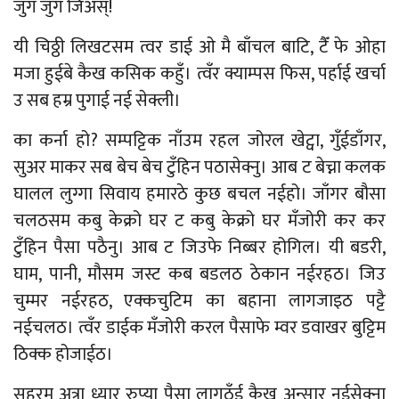
जुग जुग जिअस्!
यी चिठ्ठी लिखटसम त्वर डाई ओ मै बाँचल बाटि, टैँ फे ओहा
मजा हुईबे कैख कसिक कहुँ। त्वँर क्याम्पस फिस, पर्हाई खर्चा
उ सब हम्र पुगाई नई सेक्ली।
का कर्ना हो? सम्पट्टिक नाँउम रहल जोरल खेट्वा, गुँईडाँगर,
सुअर माकर सब बेच बेच टुँहिन पठासेक्नु। आब ट बेच्ना कलक
घालल लुग्गा सिवाय हमारठे कुछ बचल नईहो। जाँगर बौसा
चलठसम कबु केक्रो घर ट कबु केक्रो घर मँजोरी कर कर
टुँहिन पैसा पठैनु। आब ट जिउफे निब्बर होगिल। यी बडरी,
घाम, पानी, मौसम जस्ट कब बडलठ ठेकान नईरहठ। जिउ
चुम्मर नईरहठ, एक्कचुटिम का बहाना लागजाइठ पट्टै
नईचलठ। त्वँर डाईक मँजोरी करल पैसाफे म्वर डवाखर बुट्टिम
ठिक्क होजाईठ।
सहरम अत्रा ध्यार रुप्या पैसा लागठुँई कैख अन्सार नईसेक्ना