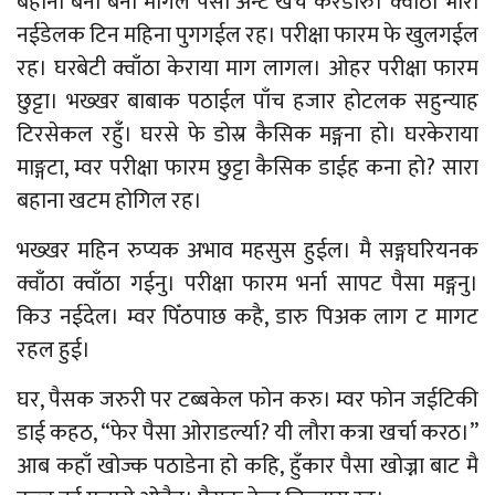
बहाना बना बना मागल पैसा अन्ट खर्च करडारु। क्वाँठा भारा
नईडेलक टिन महिना पुगगईल रह। परीक्षा फारम फे खुलगईल
रह। घरबेटी क्वाँठा केराया माग लागल। ओहर परीक्षा फारम
छुट्टा। भख्खर बाबाक पठाईल पाँच हजार होटलक सहुन्याह
टिरसेकल रहुँ। घरसे फे डोस्र कैसिक मङ्गना हो। घरकेराया
माङ्गटा, म्वर परीक्षा फारम छुट्टा कैसिक डाईह कना हो? सारा
बहाना खटम होगिल रह।
भख्खर महिन रुप्यक अभाव महसुस हुईल। मै सङ्गघरियनक
क्वाँठा क्वाँठा गईनु। परीक्षा फारम भर्ना सापट पैसा मङ्गनु।
किउ नईदेल। म्वर पिँठपाछ कहै, डारु पिअक लाग ट मागट
रहल हुई।
घर, पैसक जरुरी पर टब्बकेल फोन करु। म्वर फोन जईटिकी
डाई कहठ, “फेर पैसा ओराडर्ल्या? यी लौरा कत्रा खर्चा करठ।”
आब कहाँ खोज्क पठाडेना हो कहि, हुँकार पैसा खोज्ना बाट मै