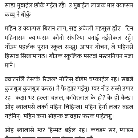
साडा मुबाईल छोर्क गईल रहै। उ मुबाईल लाजक मार क्याप्सम
कब्बु नै बोकुँ।
महिन उ क्याम्पस बिरान लाग, सद्द अकेली महसुस ह्वाँए। टिन
महिनासम क्याम्पसम कौनो संघरिया बनाई नईसेकल रहुँ।
गाँउम पहर्लक पुरान स्कूल सम्झु। आपन गोचन, जे महिनसे
हिसाब सिखामागठ। गाँउक स्कूलिक मस्टर्वा मस्टरनियन मजा
मानै।
क्वाटरर्लि टेस्टके रिजल्ट नोटिस् बोर्डम चप्काईल रह। सबजे
कुजबुज कुजबुज करठ। मै फे ह्यार गईनु। म्वर नाँउ सब्से उप्पर
रह। कक्षा भर हल्ला चलल, कविरलाल के हो? के हो कैख।
ओह ब्यालमसे लर्का महिन चिहिन्ल। महिन हेर्ना लजर बडल
गईनिन्। महिन कर्ना ओइन्क ब्यवहार फरक पाईलग्नु।
ओह ब्यालासे म्वर हिम्मट बर्हल रह। कच्छम सर, म्याडम