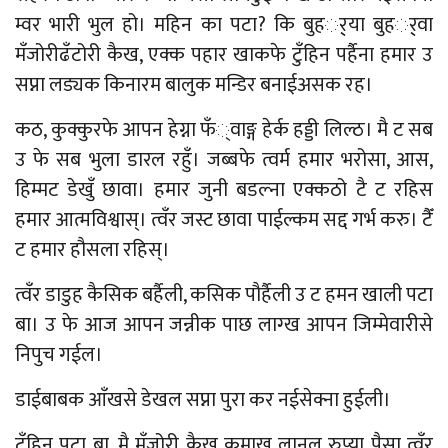
म्वर भारी भुल हो। महिन का पटा? कि बुहर््या बुहर््वा
मँजोरीढँटोरी कैख, एक्क पहार खाकफे टुँहिन पर्हैना हमार उ
सप्ना लड्यक किनारम बालुक मन्डिर बनाईअसक रह।
कठ, कुक्कुरफे आपन हेग्ना फँ्वाङ्ग हेर्क हड्डी लिल्ठ। मै ट सब
उ फे सब भुला डारल रहुँ। जब्बफे त्वर्म हमार भरोसा, आस,
हिम्मट डेखुँ छावा। हमार जुनी बडल्ना एक्कठो टै ट रहिस
हमार आत्मविश्वास्। त्वँर जस्ट छावा पाईल्कम सद्द गर्भ करु। टैँ
ट हमार हौसला रहिस्।
त्वँर डाडुह कैसिक बर्हैली, कसिक पौर्हैली उ ट हमन खाली पटा
बा। उ फे आज आपन जन्नीक पाछ लाग्ख आपन जिम्मेवारीसे
निपुच गईल।
डाईबाबक आँखसे डेखल सप्ना पुरा कर नईसेक्ना हुईली।
टुँहिन पटा बा, मै मँजोरी कैख कमाख लानल रुप्या पैसा त्वँर