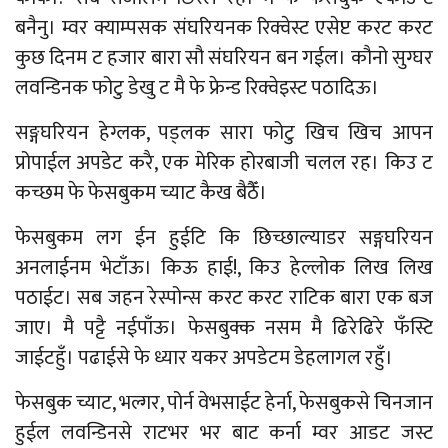
बनैनु। म्वर क्याम्पसक संघरियनक रिक्वेस्ट एसेप्ट करट करट
कुछ दिनम ट हजार बारा सौ संघरियन बन गईल। कौनो सुग्घर
लवन्डिनक फोटु डेखु ट मै फे फ्रेन्ड रिक्वेइस्ट पठादिऊ।
सङ्गघरियन हेग्लक, पड्लक सारा फोटु खिच खिच आपन
प्रोपाईल अपडेट करै, एक मेरिक होरबाजी चलल रह। किउ ट
कच्छम फे फेसबुकम च्याट कैख बैठैँ।
फेसबुकम लग ईन हुईटि कि छिच्छाल्याडर सङ्गघरियन
अनलाईनम भेटाँऊ। किऊ हाई!, किउ हेल्लोक लिख लिख
पठाईट। सब जहन रेस्पोन्स करट करट राटिक बारा एक बज
जाए। मै पट्टै नईपाँऊ। फेसबुक्क नसम मै ढिरेढिरे फँस्टि
जाईटहुँ। पढाईसे फे ध्यार यकर अपडेटम डेहलागल रहुँ।
फेसबुक च्याट, भल्गर, पोर्न वेभसाईट हेर्ना, फेसबुकसे चिनजान
हुईल लवन्डिनसे राटभर भर बाट कर्ना म्वर आडट जस्ट