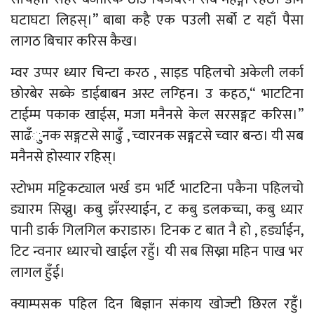
घटाघटा लिहस्।” बाबा कहै एक पउली सर्बो ट यहाँ पैसा
लागठ बिचार करिस कैख।
म्वर उप्पर ध्यार चिन्टा करठ , साइड पहिलचो अकेली लर्का
छोरबेर सब्के डाईबाबन अस्ट लग्हिन। उ कहठ,“ भाटटिना
टाईम्म पकाक खाईस, मजा मनैनसे केल सरसङ्गट करिस।”
साढँुनक सङ्गटसे साढुँ , च्वारनक सङ्गटसे च्वार बन्ठ। यी सब
मनैनसे होस्यार रहिस्।
स्टोभम मट्टिकट्याल भर्ख डम भर्टि भाटटिना पकैना पहिलचो
ड्यारम सिख्नु। कबु झँरस्याईन, ट कबु डलकच्चा, कबु ध्यार
पानी डार्क गिलगिल कराडारु। टिनक ट बात नै हो , हर्ड्याईन,
टिट न्वनार ध्यारचो खाईल रहुँ। यी सब सिख्ना महिन पाख भर
लागल हुँई।
क्याम्पसक पहिल दिन बिज्ञान संकाय खोज्टी छिरल रहुँ।