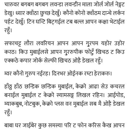
चारुवर बगबग बगबग लवन्डा लवन्डीन माला जोर्ल जोर्ल नेङ्गट
डेखु। ध्यार क्वाँठा छुच्छ देखुँ। कौनो कोनो क्वाँठम दान्चे लर्कन
पर्हट देखुँ। टिन घन्टि बिट्गईल टब बल्ल आपन कक्षा भेटाईल
रहुँ।
सफाचट्ट लौरा लवरियन आपन आपन गु्रपम यहोर उहोर
करठ। किउ मुबाईलसे आपन गु्ररुपीक फोटुँ खिचठ ट किउ
एक्कठे कपार जोर्क सेल्फी खिचठ ओहै डेखल रहुँ।
म्वर कौनो गुरुप नईरह। दिनभर ओईनक रम्टा हेराकरु।
हाँठ्ठ हाँठ छन्डिक छन्डिक मुबाईल, केक्रो आढा सेउ कचरल
बनाईल मुबाईल ट केक्रो स्यामसङ्ग लिखल रहिन। आईपोड,
म्याकबुब, नोटबुक, केक्रो प्लस वन मुबाईल सब मै ओहै डेखल
रहुँ।
बाबा घर जाईबेर कुछ समस्या परि ट फोन करिस कैख आपन