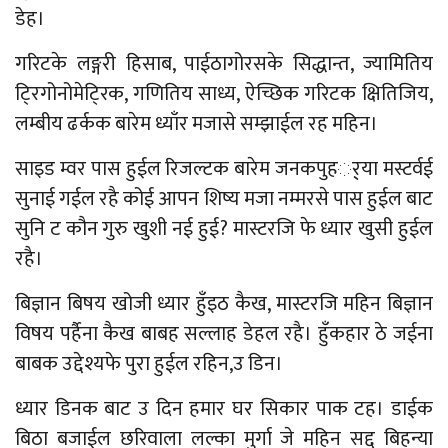
डेह।
गरिटके लङ्गरी हिसाब, पाईठागोरसके सिद्धान्त, ज्यामितिय
टि्रगोनोमेटि्रक, गणितिय साध्य, ऐच्छिक गरिटक क्षितिजिय,
लम्बीय ढर्कक बारेम ध्याँर मजासे सम्झाईल रह महिन।
साइड म्वर पास हुईल रिजल्टक बारेम जनकपुहर््या मस्टर्वई
सुनाई गईल रहै कोई आपन शिष्य मजा नम्मरसे पास हुईल बाट
सुनि ट कौन गुरु खुशी नई हुई? मास्टरजि फे ध्यार खुसी हुईल
रहै।
बिज्ञान बिषय खोजी ध्यार हुँइठ कैख, मास्टरजि महिन बिज्ञान
विषय पर्हैना कैख बाबह सल्लाह डेहल रहै। हुँकहार ठे जईना
बाबक उद्देश्यफे पुरा हुईल रहिन,उ डिन।
ध्यार डिनक बाट उ दिन हमार घर सिकार पाक टह। डाईक
बिठा बजाईल छरिवाला लल्का मुर्गा जे महिन सद्द बिहन्या