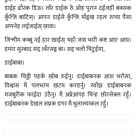
डाईह ढाँरक डिऊ। त्वँर डाईक ठे ओह पुरान दईजही बक्सक
कुँन्जि बाटिस्। आपन डाईसे कुँन्जि माँङ्गख रहल रुप्या पैसा
अप्पनेह लईजाईस् छावा।
जिन्गीम कब्बु नई हार खाईस् चहाँ जत्रा भारी कष्ट आए आघ।
हमार सुरबाद सद्द त्वँरसङ्ग बा। सद्द भलो चिटुईया,
डाईबाबा।
बाबक चिठ्ठी पहर्क खोब रुईनु। डाईबाबनक आश भरोसा,
विश्वास मै पलभरम खटम करडर्नु। स्वाँझ डाईबाबनक
मजबुरीक फाईदा उठैनु। मै अप्नेआपह चिन्ह छोरसेक्ल रहुँ।
डाईबाबनक डेखल सप्नक डगर मै भुलास्याकल रहुँ।