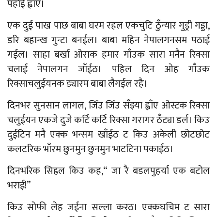
पर्हाई ह्वाँए।
एक दुई पाख पाछ बाबा घरम रहल एकचुटि ठुँन्यार गुड्री गड्डा,
डरि बहान्ख गुन्टा बनईल। बाबा महिन नेपालगनसम पठाई
गईल। साहा बर्खा ओराक हमार गाँउक सारा मनैन रिक्सा
चलाई नेपालगन जाँईठ। पहिल दिन ओह गाँउक
रिक्साचलुईयनक ड्यारम बाबा लैगईल रहै।
दिनभर सुनसान लागल, जिँउ जिँउ सँझ्या ह्वाँए ओस्टक रिक्सा
चलुईयन एकजे दुजे कर्टि कर्टि रिक्सा गरागर ठँट्या डर्ल। किउ
दुईटिन मनै एक्क भन्सम खाँईठ ट किउ अकेली छोटछोट
कलटरिक भाँरम छुनमुन छुनमुन भाटटिना पकाईठ।
दिनभरिक सिह्रल किउ कह,“ जा रै बडलपुहर्या एक बटोल
भराई!”
किउ सोफी लेह जईना सल्ला करठ। एक्कघचिम ट सारा