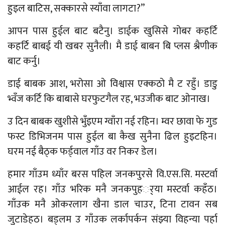
हुइल बाटिस, सक्कारसे स्याँवा लागटा?”
आपन पास हुईल बाट बटैनु। डाईक खुसिसे गोबर कहर्टि
कहर्टि बाबई यी खबर सुनैली। मै डाई बाबन बि प्लस श्रैणीक
बाट कर्नु।
डाई बाबक आश, भरोसा ओ विश्वास एक्कठो मै ट रहुँ। डाडु
भ्वँज कर्टि कि बाबासे घरफुटगैल रह, भउजीक बाट ओनाख।
उ दिन बाबक खुशीसे भुँइएम ग्वाँरा नई रहिन। म्वर छावा फे गुड
फस्ट डिभिजनम पास हुईल बा कैख सुनैना ढिल हुइटहिन।
घरम नई बैठ्क फर्ड्वाल गाँउ वर निकर डेल।
हमार गाँउम ध्याँर बरस पहिल जनकपुरसे वि.एस.सि. मस्टर्वा
आईल रह। गाँउ भरिक मनै जनकपुहर््या मस्टर्वा कहँठ।
गाँउक मनै ओकरलाग खैना डाल चाउर, टिना टावन सब
जुटाडेहठ। बड्लम उ गाँउक लर्कापर्कन संझ्या विहन्या पर्हा