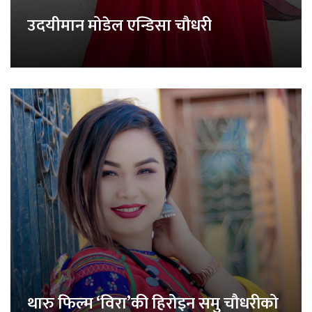
उदयीमान मोडेल एन्डिसा चौधरी
थारु फिल्म ‘विरा’की हिरोइन समु चौधरीको