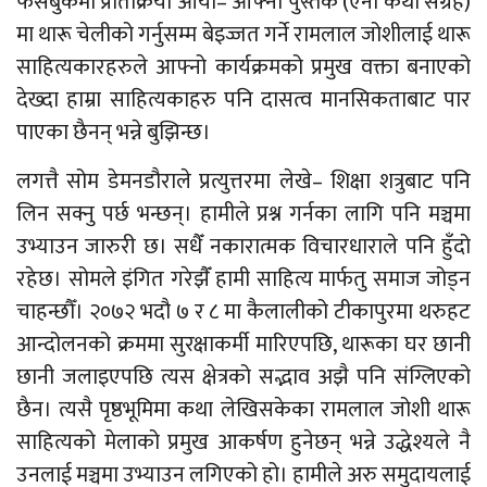
फेसबुकमा प्रतिक्रिया आयो– आफ्नो पुस्तक (ऐना कथा संग्रह)
मा थारू चेलीको गर्नुसम्म बेइज्जत गर्ने रामलाल जोशीलाई थारू
साहित्यकारहरुले आफ्नो कार्यक्रमको प्रमुख वक्ता बनाएको
देख्दा हाम्रा साहित्यकाहरु पनि दासत्व मानसिकताबाट पार
पाएका छैनन् भन्ने बुझिन्छ।
लगत्तै सोम डेमनडौराले प्रत्युत्तरमा लेखे– शिक्षा शत्रुबाट पनि
लिन सक्नु पर्छ भन्छन्। हामीले प्रश्न गर्नका लागि पनि मञ्चमा
उभ्याउन जारुरी छ। सधैँ नकारात्मक विचारधाराले पनि हुँदो
रहेछ। सोमले इंगित गरेझैँ हामी साहित्य मार्फतु समाज जोड्न
चाहन्छौँ। २०७२ भदौ ७ र ८ मा कैलालीको टीकापुरमा थरुहट
आन्दोलनको क्रममा सुरक्षाकर्मी मारिएपछि, थारूका घर छानी
छानी जलाइएपछि त्यस क्षेत्रको सद्भाव अझै पनि संग्लिएको
छैन। त्यसै पृष्ठभूमिमा कथा लेखिसकेका रामलाल जोशी थारू
साहित्यको मेलाको प्रमुख आकर्षण हुनेछन् भन्ने उद्धेश्यले नै
उनलाई मञ्चमा उभ्याउन लगिएको हो। हामीले अरु समुदायलाई