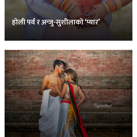
होली पर्व र अन्जु-सुशीलाको ‘प्यार’