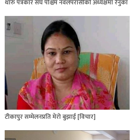
थारु पत्रकार संघ पश्चिम नवलपरासीको अध्यक्षमा रेनुका
टीकापुर सम्मेलनप्रति मेरो बुझाई [विचार]