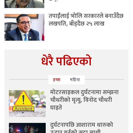
तपाईंलाई भोलि सरकारले बनाउँदैछ
लखपति, बाँड्दैछ २५ लाख
धेरै पढिएको
हप्ता
महिना
मोटरसाइकल दुर्घटनामा सम्झना
चौधरीको मृत्यु, विनोद चौधरी
घाइते
दुर्घटनापछि आशाराम थारुको
उद्धार गर्नुको सट्टा साथी