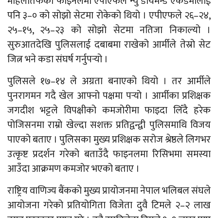
महिलातर्फको फाइनलमा एपीएफले न्यु डायमन्ड एकेडेमीलाई
पनि ३–० को सोझो सेटमा रोकेको थियो । एपीएफले २६–२४,
२५–१५, २५–२३ को सोझो सेटमा नतिजा निकाल्यो ।
सुरुआतदेखि पुलिसलाई दबाबमा राखेको आर्मीले तेस्रो सेट
जित्न भने कडा संघर्ष गर्नुपर्‍यो ।
पुलिसले १७–१४ ले अग्रता बनाएको थियो । तर आर्मीले
पुनरागमन गदै खेल आफ्नो पक्षमा पर्‍यो । आर्मीका प्रशिक्षक
जगदीश भट्टले विपक्षीको कमजोरीमा फाइदा लिँदै हरेक
पोजिसनमा राम्रो खेल्दा सशक्त प्रतिद्वन्द्वी पुलिसमाथि विजय
पाएको बताए । पुलिसका मुख्य प्रशिक्षक सरोज श्रेष्ठले लिगभर
उत्कृष्ट प्रदर्शन गरेको बताउँदै फाइनलमा रिसिभमा समस्या
आउँदा आक्रमण कमजोर भएको बताए ।
राष्ट्रिय वाणिज्य बैंकको मुख्य प्रायोजनमा नेपाल भलिबल संघले
आयोजना गरेको प्रतियोगिता विजेता दुवै टिमले २–२ लाख