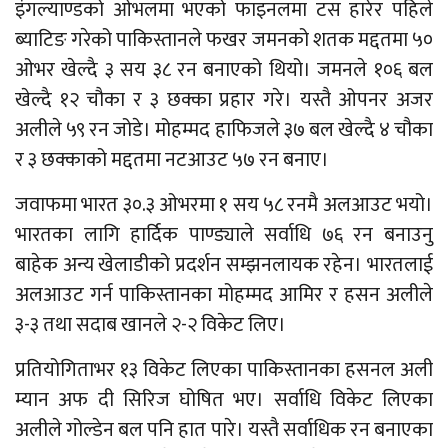
इंगल्याण्डको ओभलमा भएको फाइनलमा टस हारेर पहिले
ब्याटिङ गरेको पाकिस्तानले फखर जमनको शतक मद्दतमा ५०
ओभर खेल्दै ३ सय ३८ रन बनाएको थियो। जमनले १०६ बल
खेल्दै १२ चौका र ३ छक्का प्रहार गरे। यस्तै ओपनर अजर
अलीले ५९ रन जोडे। मोहम्मद हाफिजले ३७ बल खेल्दै ४ चौका
र ३ छक्काको मद्दतमा नटआउट ५७ रन बनाए।
जवाफमा भारत ३०.३ ओभरमा १ सय ५८ रनमै अलआउट भयो।
भारतका लागि हार्दिक पाण्ड्याले सर्वाधि ७६ रन बनाउनु
बाहेक अन्य खेलाडीको प्रदर्शन सम्झनलायक रहेन। भारतलाई
अलआउट गर्न पाकिस्तानका मोहम्मद आमिर र हसन अलीले
३-३ तथा सदाब खानले २-२ विकेट लिए।
प्रतियोगिताभर १३ विकेट लिएका पाकिस्तानका हसनल अली
म्यान अफ दी सिरिज घोषित भए। सर्वाधि विकेट लिएका
अलीले गोल्डेन बल पनि हात पारे। यस्तै सर्वाधिक रन बनाएका