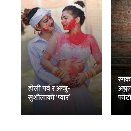
रंगक
होली पर्व र अन्जु-
अञ्ज
सुशीलाको ‘प्यार’
फोटो