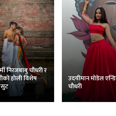
र्मी निरजबाबु चौधरी र
लीको होली विशेष
उदयीमान मोडेल एन्ड
सुट
चौधरी