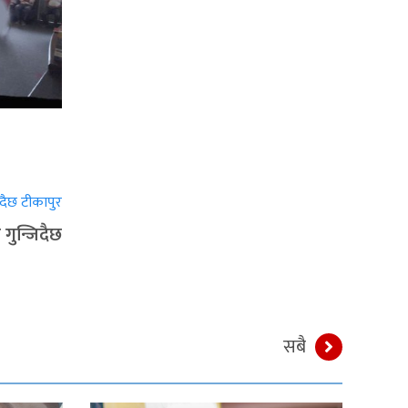
गुन्जिदैछ
सबै