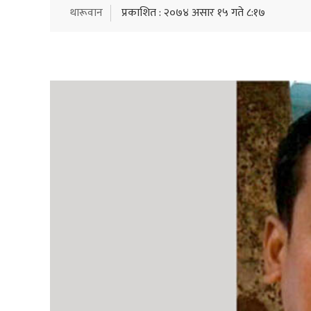
थारूवान
प्रकाशित : २०७४ असार १५ गते ८:१७