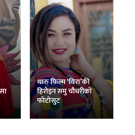
थारु फिल्म ‘विरा’की
िसा
हिरोइन समु चौधरीको
फोटोसुट