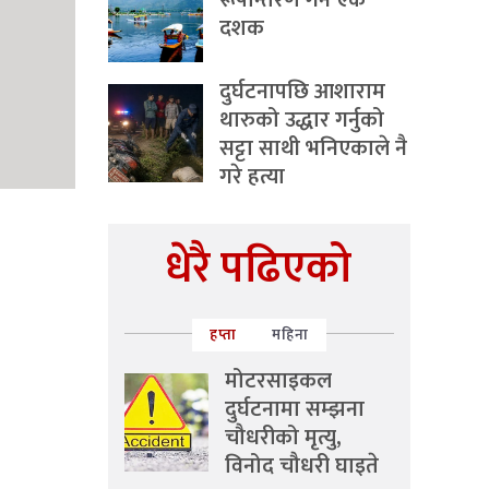
रूपान्तरण गर्ने एक
दशक
दुर्घटनापछि आशाराम
थारुको उद्धार गर्नुको
सट्टा साथी भनिएकाले नै
गरे हत्या
धेरै पढिएको
हप्ता
महिना
मोटरसाइकल
दुर्घटनामा सम्झना
चौधरीको मृत्यु,
विनोद चौधरी घाइते