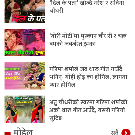
‘दिल के पता’ खोज्दै नरेश र सविना
चौधरी
‘गोरी मोटी’मा मुस्कान चौधरी र चक्र
बमको जबर्जस्त ठुम्का
गरिमा शर्माले जब थारु गीत गाउँदै
भनिन्- गोही होइ का होगिल, लागता
प्यार होगिल
अन्नु चौधरीको स्वरमा गरिमा शर्माको
अर्को थारु गीत आउँदै, यसरी गरियो
सुटिङ
मोडेल
सबै