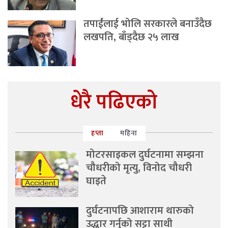
तपाईंलाई भोलि सरकारले बनाउँदैछ
लखपति, बाँड्दैछ २५ लाख
धेरै पढिएको
हप्ता
महिना
मोटरसाइकल दुर्घटनामा सम्झना
चौधरीको मृत्यु, विनोद चौधरी
घाइते
दुर्घटनापछि आशाराम थारुको
उद्धार गर्नुको सट्टा साथी