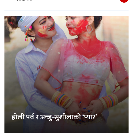
होली पर्व र अन्जु-सुशीलाको ‘प्यार’