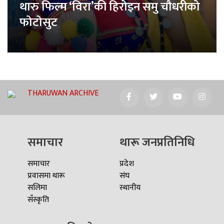
थारु फिल्म ‘विरा’की हिरोइन समु चौधरीको
फोटोसुट
THARUWAN ARCHIVE
समाचार
थारू जनप्रतिनिधि
समाचार
प्रदेश
प्रवासमा थारू
संघ
सलिमा
स्थानीय
सँस्कृति