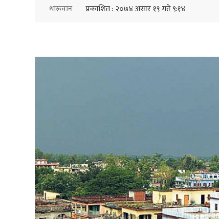
थारूवान
प्रकाशित : २०७४ असार १९ गते ९:१४