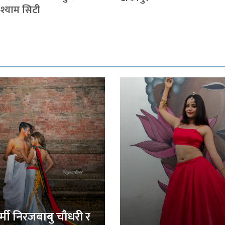
 श्याम सिटी
र्मी निरजबाबु चौधरी र