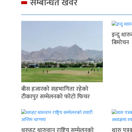
सम्बन्धित खवर
इन्दु थार
बिमोचन
बीस हजारको सहभागिता रहेको
टीकापुर सम्मेलनको फोटो फिचर
थरुहट थारुवान राष्ट्रिय सम्मेलनको
थारु पत्