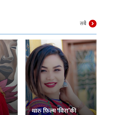
सबै
थारु फिल्म ‘विरा’की