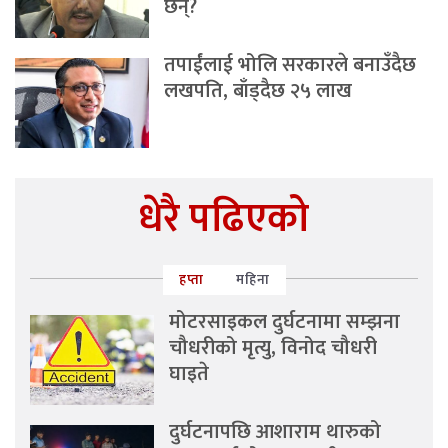
छन्?
तपाईंलाई भोलि सरकारले बनाउँदैछ
लखपति, बाँड्दैछ २५ लाख
धेरै पढिएको
हप्ता
महिना
मोटरसाइकल दुर्घटनामा सम्झना
चौधरीको मृत्यु, विनोद चौधरी
घाइते
दुर्घटनापछि आशाराम थारुको