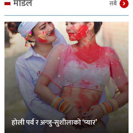
मोडेल
सबै
होली पर्व र अन्जु-सुशीलाको ‘प्यार’