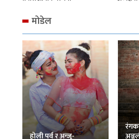
मोडेल
रंगक
होली पर्व र अन्जु-
अञ्ज