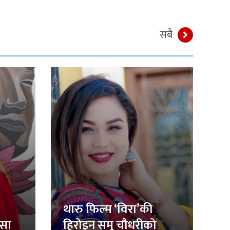
सबै
थारु फिल्म ‘विरा’की
िसा
हिरोइन समु चौधरीको