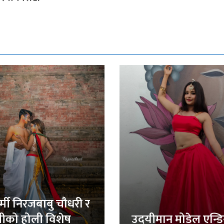
र्मी निरजबाबु चौधरी र
लीको होली विशेष
उदयीमान मोडेल एन्ड