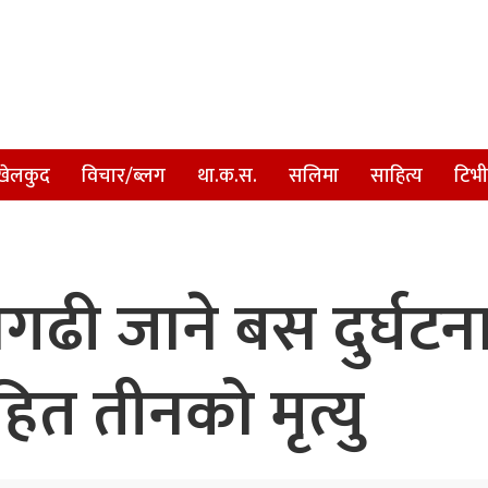
खेलकुद
विचार/ब्लग
था.क.स.
सलिमा
साहित्य
टिभी
ढी जाने बस दुर्घटना
ित तीनको मृत्यु