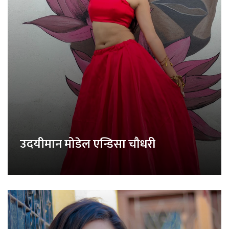
उदयीमान मोडेल एन्डिसा चौधरी