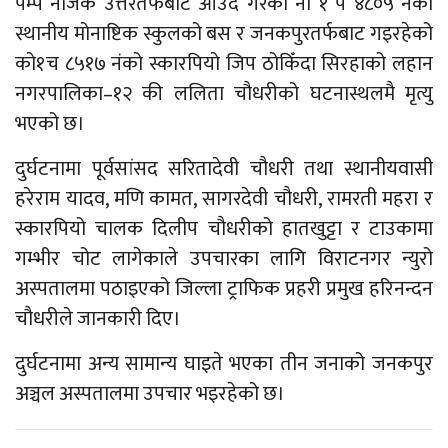
पम्प नजिकै उत्तरतर्फबाट आउँदै गरेको ना १ प ४८०५ नंको
स्थानीय मोनाष्टिक स्कुलको बस र जनकपुरतर्फबाट गइरहेको
को१च ८५१७ नंको स्कारपियो जिप ठोकिँदा सिरहाको लहान
नगरपालिका–१२ की ललिता चौधरीको घटनास्थलमै मृत्यु
भएको छ।
दुर्घटनामा पूर्वसांसद सरितादेवी चौधरी तथा स्थानीयवासी
हरेराम यादव, मणि कामत, सागरदेवी चौधरी, रामरती महरा र
स्कारपियो चालक दिलीप चौधरीको हातखुट्टा र टाउकामा
गम्भीर चोट लागेकाले उपचारका लागि विराटनगर न्युरो
अस्पतालमा पठाइएको जिल्ला ट्राफिक प्रहरी प्रमुख हरिनन्दन
चौधरीले जानकारी दिए।
दुर्घटनामा अन्य सामान्य घाइते भएका तीन जनाको जनकपुर
अञ्चल अस्पतालमा उपचार भइरहेको छ।