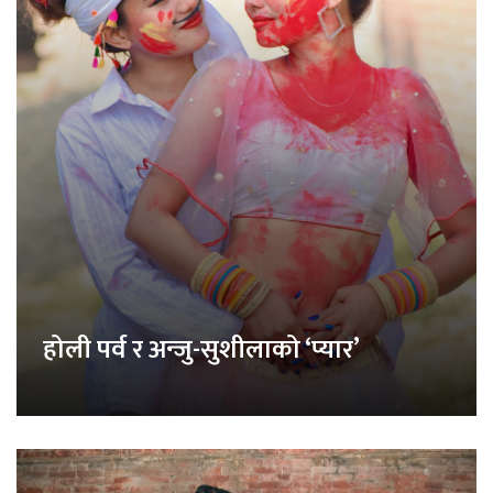
होली पर्व र अन्जु-सुशीलाको ‘प्यार’