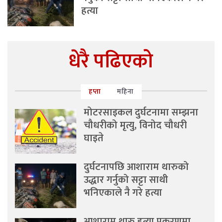
हत्या
धेरै पढिएको
हप्ता
महिना
मोटरसाइकल दुर्घटनामा सम्झना
चौधरीको मृत्यु, विनोद चौधरी
घाइते
दुर्घटनापछि आशाराम थारुको
उद्धार गर्नुको सट्टा साथी
भनिएकाले नै गरे हत्या
आशाराम थारु हत्या प्रकरणमा