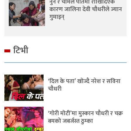
नुन र चामल पातमा राखिदिएकै
कारण जालिना देवी चौधरीले ज्यान
गुमाइन्
टिभी
‘दिल के पता’ खोज्दै नरेश र सविना
चौधरी
‘गोरी मोटी’मा मुस्कान चौधरी र चक्र
बमको जबर्जस्त ठुम्का