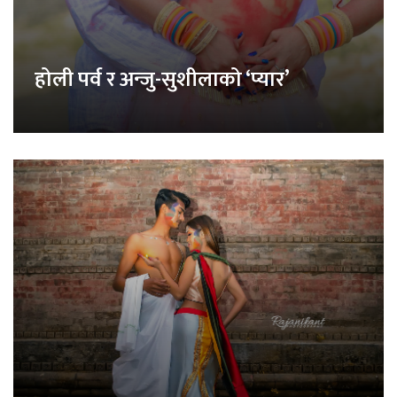
होली पर्व र अन्जु-सुशीलाको ‘प्यार’