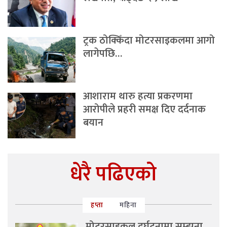
ट्रक ठोक्किँदा मोटरसाइकलमा आगो
लागेपछि…
आशाराम थारु हत्या प्रकरणमा
आरोपीले प्रहरी समक्ष दिए दर्दनाक
बयान
धेरै पढिएको
हप्ता
महिना
मोटरसाइकल दुर्घटनामा सम्झना