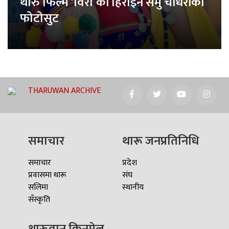
थारु फिल्म ‘विरा’की हिरोइन समु चौधरीको
फोटोसुट
THARUWAN ARCHIVE
समाचार
थारू जनप्रतिनिधि
समाचार
प्रदेश
प्रवासमा थारू
संघ
सलिमा
स्थानीय
सँस्कृति