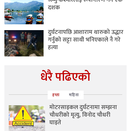
जम्मु-कश्मीरलाई रूपान्तरण गर्ने एक
दशक
दुर्घटनापछि आशाराम थारुको उद्धार
गर्नुको सट्टा साथी भनिएकाले नै गरे
हत्या
धेरै पढिएको
हप्ता
महिना
मोटरसाइकल दुर्घटनामा सम्झना
चौधरीको मृत्यु, विनोद चौधरी
घाइते