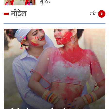
सुटिङ
मोडेल
सबै