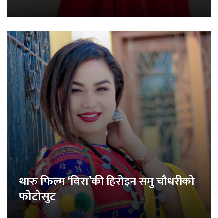
थारु फिल्म ‘विरा’की हिरोइन समु चौधरीको
फोटोसुट