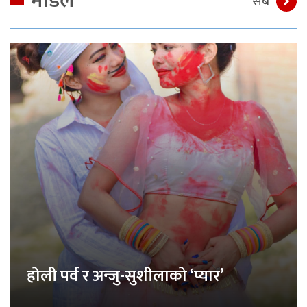
मोडेल
सबै
होली पर्व र अन्जु-सुशीलाको ‘प्यार’