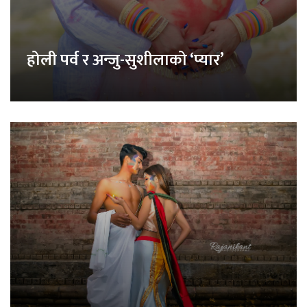
होली पर्व र अन्जु-सुशीलाको ‘प्यार’