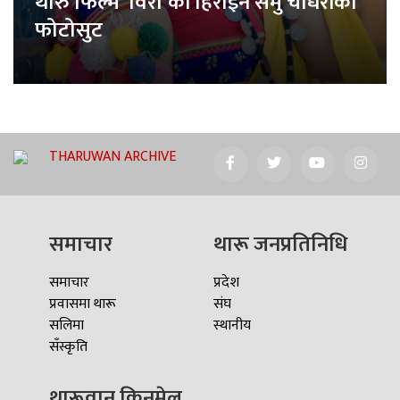
थारु फिल्म ‘विरा’की हिरोइन समु चौधरीको
फोटोसुट
THARUWAN ARCHIVE
समाचार
थारू जनप्रतिनिधि
समाचार
प्रदेश
प्रवासमा थारू
संघ
सलिमा
स्थानीय
सँस्कृति
थारूवान किनमेल