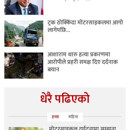
ट्रक ठोक्किँदा मोटरसाइकलमा आगो
लागेपछि…
आशाराम थारु हत्या प्रकरणमा
आरोपीले प्रहरी समक्ष दिए दर्दनाक
बयान
धेरै पढिएको
हप्ता
महिना
मोटरसाइकल दुर्घटनामा सम्झना