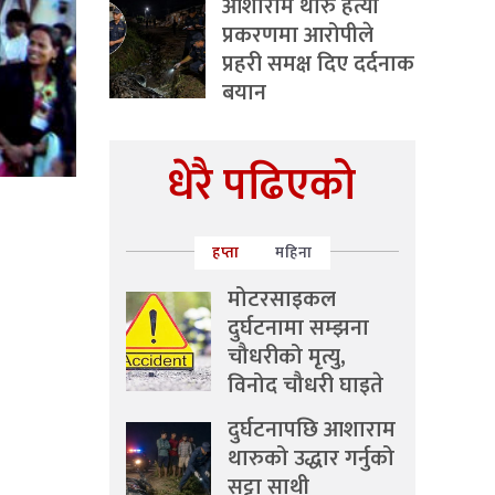
आशाराम थारु हत्या
प्रकरणमा आरोपीले
प्रहरी समक्ष दिए दर्दनाक
बयान
धेरै पढिएको
हप्ता
महिना
मोटरसाइकल
दुर्घटनामा सम्झना
चौधरीको मृत्यु,
विनोद चौधरी घाइते
दुर्घटनापछि आशाराम
थारुको उद्धार गर्नुको
सट्टा साथी