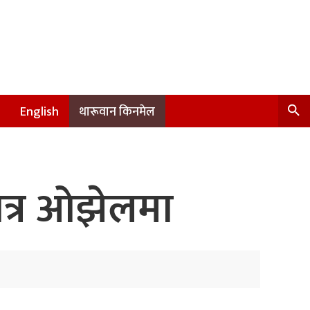
English
थारूवान किनमेल
ेत्र ओझेलमा