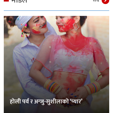
मोडेल
सबै
होली पर्व र अन्जु-सुशीलाको ‘प्यार’