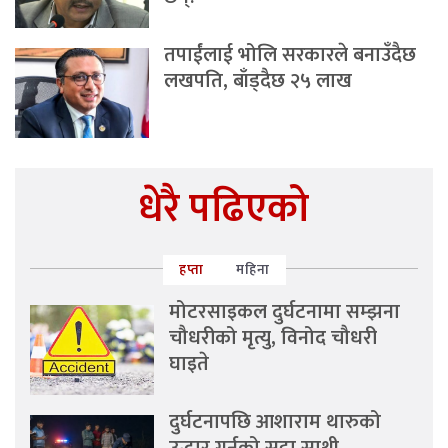
तपाईंलाई भोलि सरकारले बनाउँदैछ
लखपति, बाँड्दैछ २५ लाख
धेरै पढिएको
हप्ता
महिना
मोटरसाइकल दुर्घटनामा सम्झना
चौधरीको मृत्यु, विनोद चौधरी
घाइते
दुर्घटनापछि आशाराम थारुको
उद्धार गर्नुको सट्टा साथी