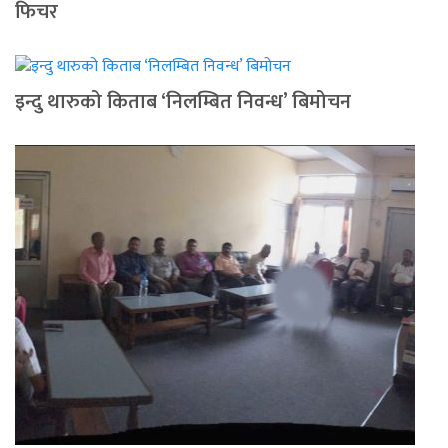
फिचर
इन्दु थारुको किताब ‘निलम्बित निवन्ध’ बिमोचन