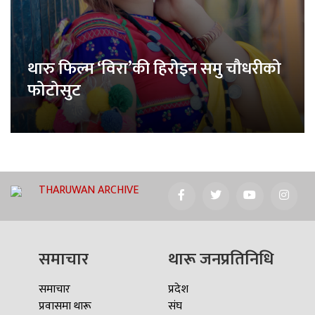
थारु फिल्म ‘विरा’की हिरोइन समु चौधरीको
फोटोसुट
THARUWAN ARCHIVE
समाचार
थारू जनप्रतिनिधि
समाचार
प्रदेश
प्रवासमा थारू
संघ