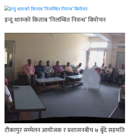
इन्दु थारुको किताब ‘निलम्बित निवन्ध’ बिमोचन
टीकापुर सम्मेलन आयोजक र प्रशासनबीच ७ बुँदे सहमति