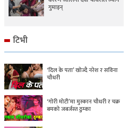
कारण जालिना देवी चौधरीले ज्यान
गुमाइन्
टिभी
‘दिल के पता’ खोज्दै नरेश र सविना
चौधरी
‘गोरी मोटी’मा मुस्कान चौधरी र चक्र
बमको जबर्जस्त ठुम्का