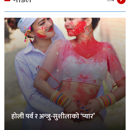
होली पर्व र अन्जु-सुशीलाको ‘प्यार’