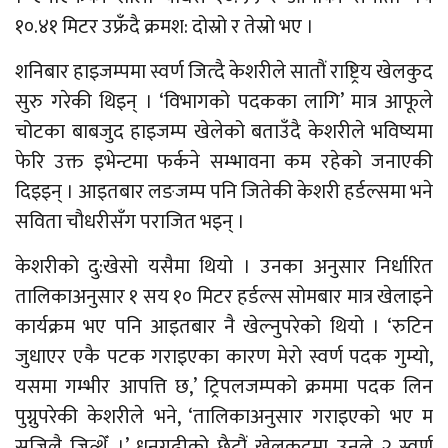
१०.४१ मिटर उफ्रँदै क्रमश: दोस्रो र तेस्रो भए ।
शनिबार हाइजम्पमा स्वर्ण जित्दै केशरीले सातौं राष्ट्रिय खेलकुद
सुरु गरेकी थिइन् । ‘विभागको पदकका लागि’ मात्र आफूले
चोटका बाबजुद हाइजम्प खेलेको बताउँदै केशरीले भविष्यमा
फेरि उक्त इभेन्टमा फर्कने सम्भावना कम रहेको जनाएकी
दिइइन् । आइतबार लङजम्प पनि जितेकी केशरी हर्डल्समा भने
सविता चौधरीसँग पराजित भइन् ।
केशरीको दु:खेसो यसैमा थियो । उनका अनुसार निर्धारित
तालिकाअनुसार १ सय १० मिटर हर्डल्स सोमबार मात्र खेलाइने
कार्यक्रम भए पनि आइतबार नै खेल्नुपरेको थियो । ‘रुटिन
जुधाएर एकै पटक गराइएका कारण मेरो स्वर्ण पदक गुम्यो,
यसमा गम्भीर आपत्ति छ,’ ट्रिपलजम्पको क्रममा पदक लिन
पुग्नुपरेकी केशरीले भने, ‘तालिकाअनुसार गराइएको भए म
सजिलै जित्थेँ ।’ धनगढीको छैटौं खेलकुदमा उनले २ स्वर्ण