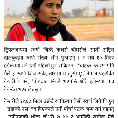
ट्रिपलजम्पमा स्वर्ण जित्दै केशरी चौधरीले सातौं राष्ट्रिय
खेलकुदमा स्वर्ण संख्या तीन पुर्‍याइन् । १ सय १० मिटर
हर्डल्समा भने उनी पहिलो हुन सकिनन् । ‘चोटका कारण पनि
मैले ३ स्वर्ण जित्न सकेँ, त्यसमा म खुसी छु,’ नेपाल प्रहरीकी
केशरीले भने, ‘चोटबाट निको भएपछि थोरै इभेन्टमा मात्र
केन्द्रित भएर खेल्छु ।’
केशरीले ११.६७ मिटर उफ्रँदै व्यक्तिगत तेस्रो स्वर्ण जितेकी हुन्
। ढाडको नसा च्यापिएकाले उनी पाँचौं पटक जम्प गर्न गइनन्
। एपीएफकी शीला चौधरी १०.५५ र आर्मीकी संगीता मेचे