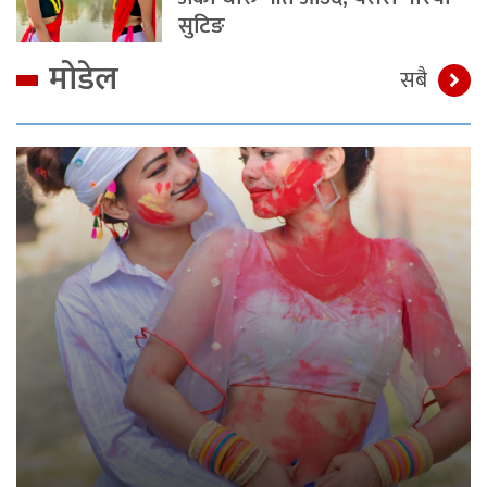
सुटिङ
मोडेल
सबै