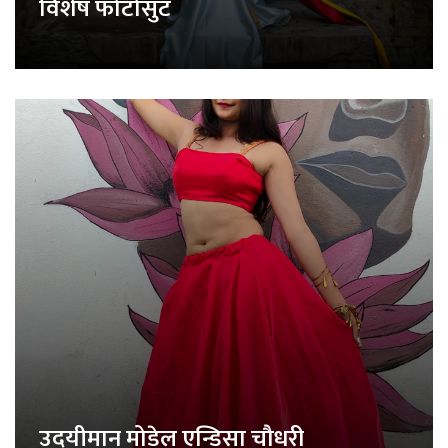
विशेष फोटोसुट
उदयीमान मोडेल एन्डिसा चौधरी