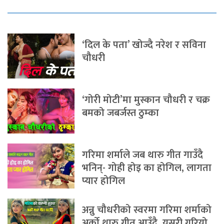
‘दिल के पता’ खोज्दै नरेश र सविना
चौधरी
‘गोरी मोटी’मा मुस्कान चौधरी र चक्र
बमको जबर्जस्त ठुम्का
गरिमा शर्माले जब थारु गीत गाउँदै
भनिन्- गोही होइ का होगिल, लागता
प्यार होगिल
अन्नु चौधरीको स्वरमा गरिमा शर्माको
अर्को थारु गीत आउँदै, यसरी गरियो