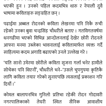
भएकी हुन । उनको पहिल कदमभित्र थारु र नेपाली दुवै
भाषामा कविताहरु सङ्ग्रहित छन् ।
पढाईमा अब्बल रोदनको कविता लेखनमा पनि निकै रुची
रहेको उनका बुवा चन्द्रसिंह चौधरीले बताए । गतविगतवर्षमा
धनगढीमा भएको विभिन्न आन्दोलनलाई देखेर छोरी रोदनले
आफ्ना मनमा उब्जेका भावनालाई कवितामार्फत व्यक्त गर्दै
साहित्यमा कदम अगाडि बढाएको उनले उल्लेख गरे ।
‘यति सानो उमेरमा छोरीले कविता सृजना गर्ला भनेर हामीले
सोचेका पनि थिएनौं’, चौधरीले भने–‘उसले चुपगुपमा कृतिकै
लागि कविता तयार गरेको सुनाएपछि त्यसलाई प्रकाशन गरि
दियौं ।’
कोमल बालापनभित्र गुनिलो प्रतिभा रहेकी रोदन गोदावरी
नगरपालिकाको तेघरी स्थित सैनिक आवाशीय