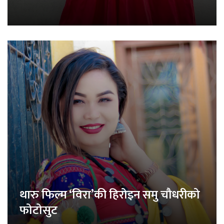
थारु फिल्म ‘विरा’की हिरोइन समु चौधरीको
फोटोसुट