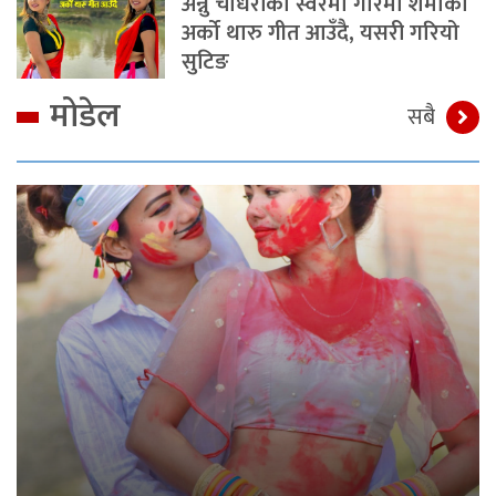
अन्नु चौधरीको स्वरमा गरिमा शर्माको
अर्को थारु गीत आउँदै, यसरी गरियो
सुटिङ
मोडेल
सबै