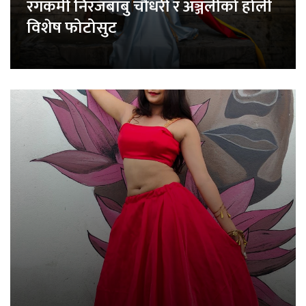
रंगकर्मी निरजबाबु चौधरी र अञ्जलीको होली
विशेष फोटोसुट