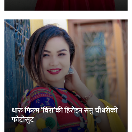
थारु फिल्म ‘विरा’की हिरोइन समु चौधरीको
फोटोसुट