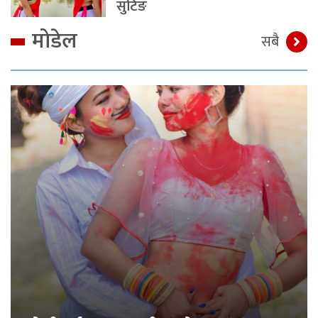
सुटिङ
मोडेल
सबै