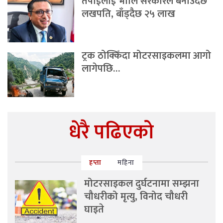
तपाईंलाई भोलि सरकारले बनाउँदैछ
लखपति, बाँड्दैछ २५ लाख
ट्रक ठोक्किँदा मोटरसाइकलमा आगो
लागेपछि…
धेरै पढिएको
हप्ता
महिना
मोटरसाइकल दुर्घटनामा सम्झना
चौधरीको मृत्यु, विनोद चौधरी
घाइते