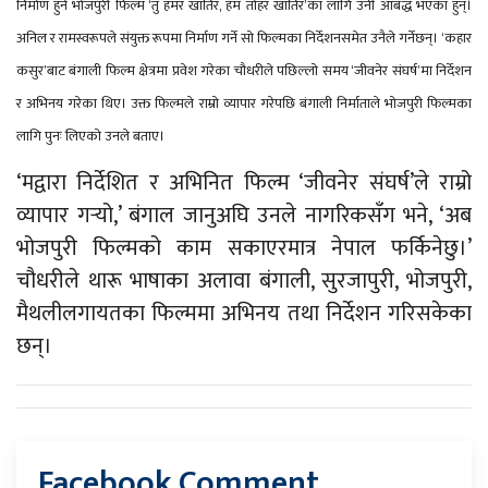
निर्माण हुने भोजपुरी फिल्म ‘तु हमर खातिर, हम तोहर खातिर’का लागि उनी आबद्ध भएका हुन्।
अनिल र रामस्वरूपले संयुक्त रूपमा निर्माण गर्ने सो फिल्मका निर्देशनसमेत उनैले गर्नेछन्।
‘कहार
कसुर’बाट बंगाली फिल्म क्षेत्रमा प्रवेश गरेका चौधरीले पछिल्लो समय ‘जीवनेर संघर्ष’मा निर्देशन
र अभिनय गरेका थिए। उक्त फिल्मले राम्रो व्यापार गरेपछि बंगाली निर्माताले भोजपुरी फिल्मका
लागि पुनः लिएको उनले बताए।
‘मद्वारा निर्देशित र अभिनित फिल्म ‘जीवनेर संघर्ष’ले राम्रो
व्यापार गर्‍यो,’ बंगाल जानुअघि उनले नागरिकसँग भने, ‘अब
भोजपुरी फिल्मको काम सकाएरमात्र नेपाल फर्किनेछु।’
चौधरीले थारू भाषाका अलावा बंगाली, सुरजापुरी, भोजपुरी,
मैथलीलगायतका फिल्ममा अभिनय तथा निर्देशन गरिसकेका
छन्।
Facebook Comment