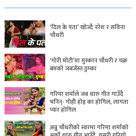
‘दिल के पता’ खोज्दै नरेश र सविना
चौधरी
‘गोरी मोटी’मा मुस्कान चौधरी र चक्र
बमको जबर्जस्त ठुम्का
गरिमा शर्माले जब थारु गीत गाउँदै
भनिन्- गोही होइ का होगिल, लागता
प्यार होगिल
अन्नु चौधरीको स्वरमा गरिमा शर्माको
अर्को थारु गीत आउँदै, यसरी गरियो