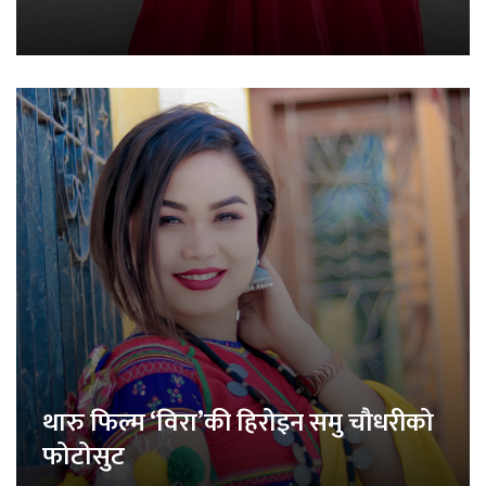
थारु फिल्म ‘विरा’की हिरोइन समु चौधरीको
फोटोसुट