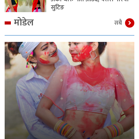
सुटिङ
मोडेल
सबै