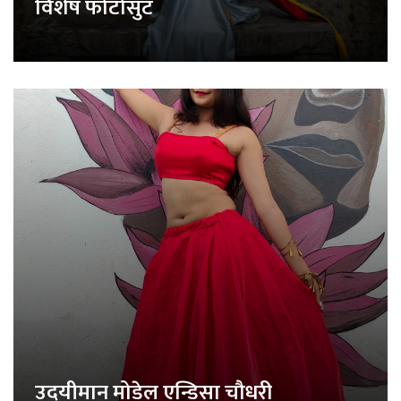
विशेष फोटोसुट
उदयीमान मोडेल एन्डिसा चौधरी