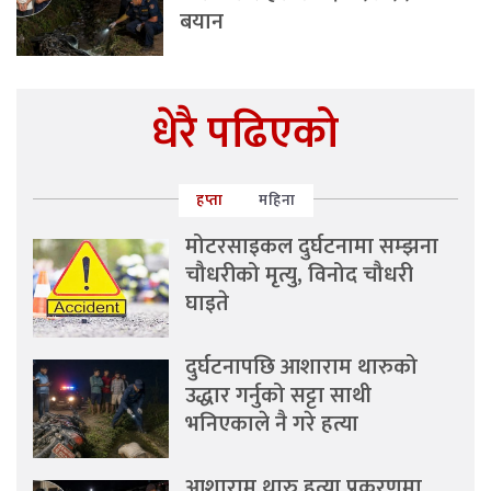
बयान
धेरै पढिएको
हप्ता
महिना
मोटरसाइकल दुर्घटनामा सम्झना
चौधरीको मृत्यु, विनोद चौधरी
घाइते
दुर्घटनापछि आशाराम थारुको
उद्धार गर्नुको सट्टा साथी
भनिएकाले नै गरे हत्या
आशाराम थारु हत्या प्रकरणमा