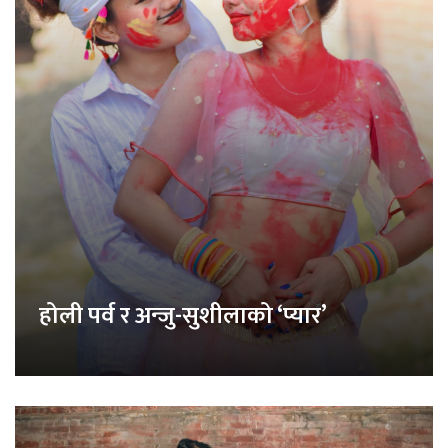
होली पर्व र अन्जु-सुशीलाको ‘प्यार’