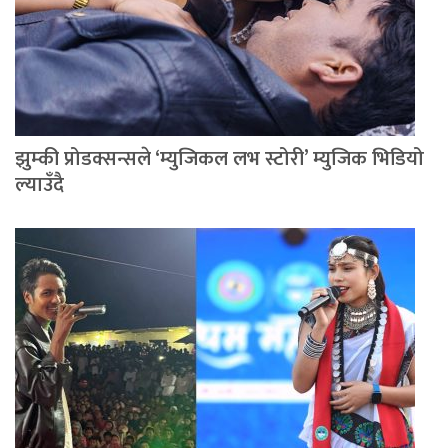
झुम्की प्रोडक्सन्सले ‘म्युजिकल लभ स्टोरी’ म्युजिक भिडियो
ल्याउँदै