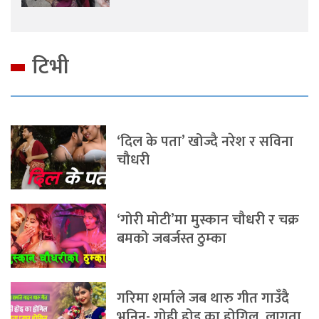
टिभी
‘दिल के पता’ खोज्दै नरेश र सविना
चौधरी
‘गोरी मोटी’मा मुस्कान चौधरी र चक्र
बमको जबर्जस्त ठुम्का
गरिमा शर्माले जब थारु गीत गाउँदै
भनिन्- गोही होइ का होगिल, लागता