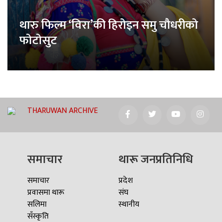
थारु फिल्म ‘विरा’की हिरोइन समु चौधरीको
फोटोसुट
THARUWAN ARCHIVE
समाचार
थारू जनप्रतिनिधि
समाचार
प्रदेश
प्रवासमा थारू
संघ
सलिमा
स्थानीय
सँस्कृति